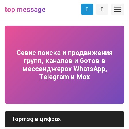
top message
Севис поиска и продвижения
групп, каналов и ботов в
мессенджерах WhatsApp,
Telegram и Max
Topmsg в цифрах