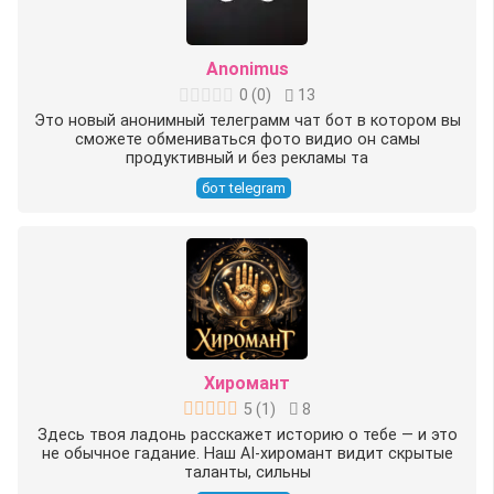
Anonimus
0
(
0
)
13
Это новый анонимный телеграмм чат бот в котором вы
сможете обмениваться фото видио он самы
продуктивный и без рекламы та
бот telegram
Хиромант
5
(
1
)
8
Здесь твоя ладонь расскажет историю о тебе — и это
не обычное гадание. Наш AI-хиромант видит скрытые
таланты, сильны