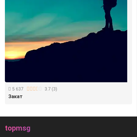
5 637
3.7
(
3
)
Закат
topmsg