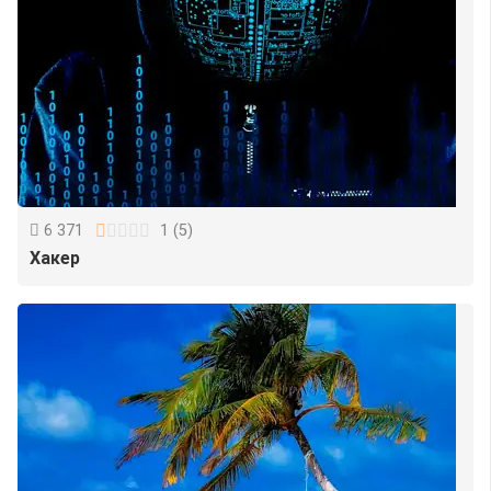
6 371
1
(
5
)
Хакер