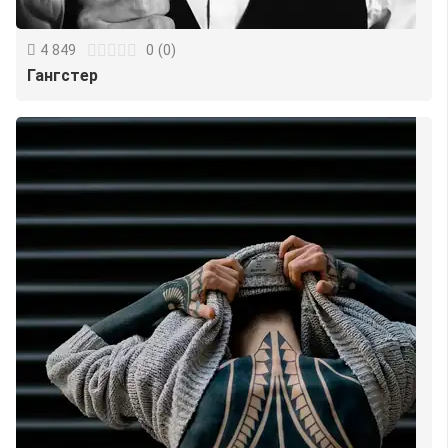
4 849
0
(
0
)
Гангстер