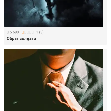
5 690
1
(
3
)
Образ солдата