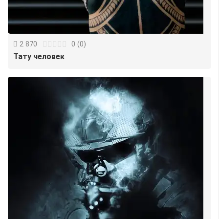
2 870
0
(
0
)
Тату человек