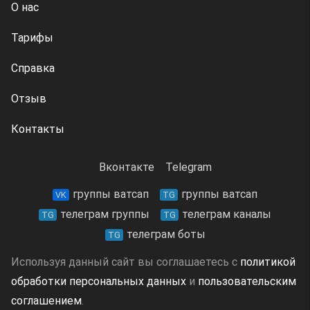
О нас
Тарифы
Справка
Отзыв
Контакты
Вконтакте
Telegram
группы ватсап
группы ватсап
VK
TG
телеграм группы
телеграм каналы
TG
TG
телеграм боты
TG
Используя данный сайт вы соглашаетесь с
политикой
обработки персональных данных
и
пользовательским
соглашением
.