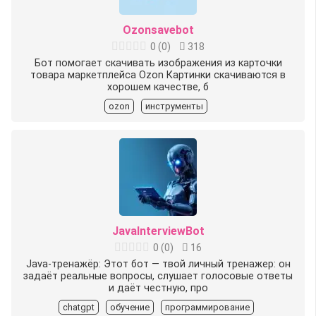
Ozonsavebot
0
(
0
)
318
Бот помогает скачивать изображения из карточки
товара маркетплейса Ozon Картинки скачиваются в
хорошем качестве, б
ozon
инструменты
JavaInterviewBot
0
(
0
)
16
Java-тренажёр: Этот бот — твой личный тренажер: он
задаёт реальные вопросы, слушает голосовые ответы
и даёт честную, про
chatgpt
обучение
программирование