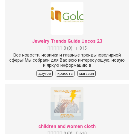
Jewelry Trends Guide Uncos 23
0
(
0
)
815
Все новости, новинки и главные тренды ювелирной
сферы! Мы собрали для Вас всю интересующую, новую
и яркую информацию в
другое
красота
магазин
children and women cloth
0
(
0
)
610