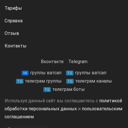
Тарифы
Справка
Отзыв
Контакты
Вконтакте
Telegram
группы ватсап
группы ватсап
VK
TG
телеграм группы
телеграм каналы
TG
TG
телеграм боты
TG
Используя данный сайт вы соглашаетесь с
политикой
обработки персональных данных
и
пользовательским
соглашением
.