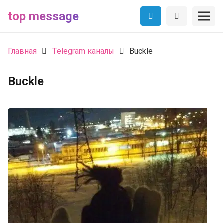
top message
Главная
Telegram каналы
Buckle
Buckle