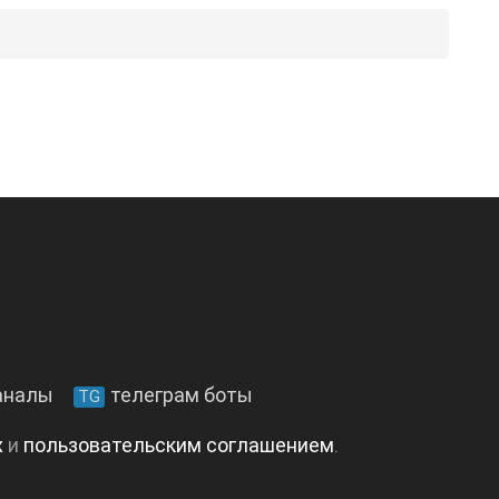
аналы
телеграм боты
TG
х
и
пользовательским соглашением
.