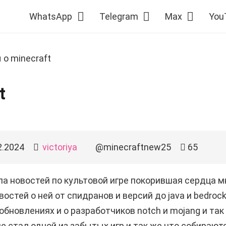
WhatsApp
Telegram
Max
You
 о minecraft
t
2.2024
victoriya
@minecraftnew25
65
па новостей по культовой игре покорившая сердца мн
востей о ней от спидранов и версий до java и bedrock
обновлениях и о разработчиков notch и mojang и так
не стал одной из забытых игр и так же что собирают