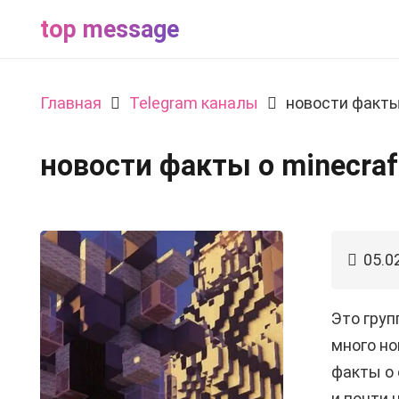
top message
Главная
Telegram каналы
новости факты
новости факты о minecraf
05.0
Это груп
много но
факты о 
и почти 