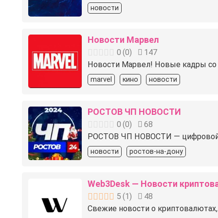
новости
Новости Марвел
0
(
0
)
147
Новости Марвел! Новые кадры со 
marvel
кино
новости
РОСТОВ ЧП НОВОСТИ
0
(
0
)
68
️РОСТОВ ЧП НОВОСТИ — цифровой м
новости
ростов-на-дону
Web3Desk — Новости криптов
5
(
1
)
48
Свежие новости о криптовалютах, 