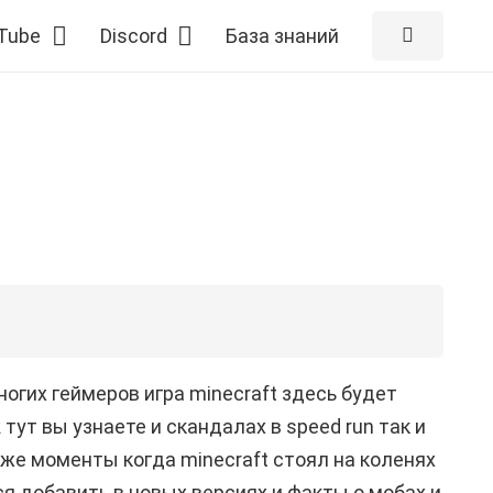
Tube
Discord
База знаний
огих геймеров игра minecraft здесь будет
 тут вы узнаете и скандалах в speed run так и
 же моменты когда minecraft стоял на коленях
ся добавить в новых версиях и факты о мобах и