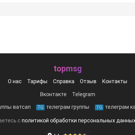
topmsg
О нас
Тарифы
Справка
Отзыв
Контакты
Вконтакте
Telegram
уппы ватсап
телеграм группы
телеграм к
TG
TG
аетесь с
политикой обработки персональных данны