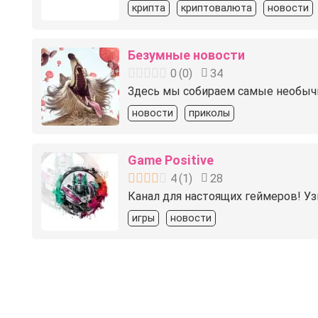
крипта
криптовалюта
новости
Безумные новости
0
(
0
)
34
Здесь мы собираем самые необыч
новости
приколы
Game Positive
4
(
1
)
28
Канал для настоящих геймеров! Уз
игры
новости