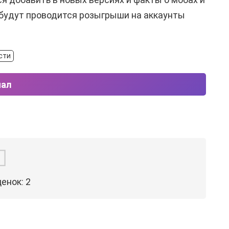
е будут проводится розыгрыши на аккаунты
сти
нал
ценок:
2