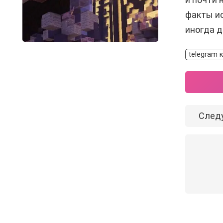
факты ис
иногда д
telegram 
След