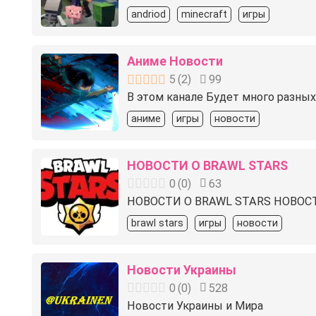
andriod
minecraft
игры
Аниме Новости
5
(
2
)
99
В этом канале Будет много разных
аниме
игры
новости
НОВОСТИ О BRAWL STARS
0
(
0
)
63
НОВОСТИ О BRAWL STARS НОВОСТ
brawl stars
игры
новости
Новости Украины
0
(
0
)
528
Новости Украины и Мира