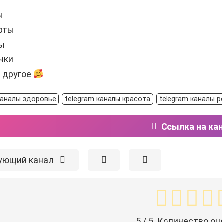
ы
рты
ы
чки
е другое
каналы здоровье
telegram каналы красота
telegram каналы 
Ссылка на ка
ующий канал
5
/ 5. Количество оц