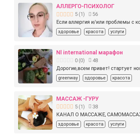
АЛЛЕРГО-ПСИХОЛОГ
5
(
1
)
56
Если аллергия и/или проблемы с к
здоровье
красота
услуги
Nl international марафон
0
(
0
)
48
Дорогие,всем привет! стартует н
greenway
здоровье
красота
МАССАЖ -ГУРУ
5
(
1
)
38
КАНАЛ О МАССАЖЕ, САМОМАССАЖЕ 
здоровье
красота
услуги