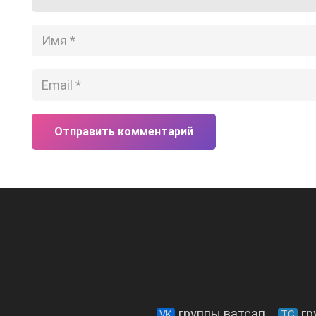
Отправить комментарий
группы ватсап
гр
VK
TG