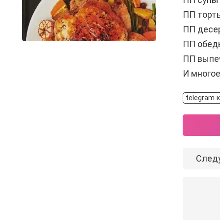
ПП торт
ПП десе
ПП обед
ПП выпе
И много
telegram 
След