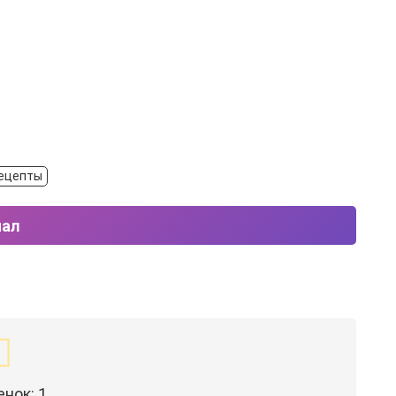
рецепты
нал
енок:
1