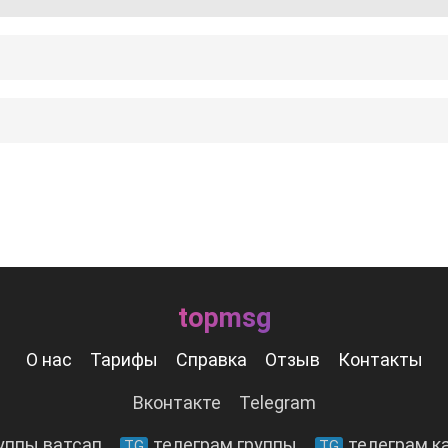
topmsg
О нас
Тарифы
Справка
Отзыв
Контакты
Вконтакте
Telegram
уппы ватсап
телеграм группы
телеграм к
TG
TG