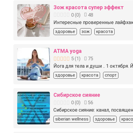
Зож красота супер эффект
0
(
0
)
48
Интересные проверенные лайфхак
здоровье
зож
красота
ATMA yoga
5
(
1
)
75
Йога для тела и души .. 1 октября.
здоровье
красота
спорт
Сибирское сияние
0
(
0
)
56
Сибирское сияние: канал, посвяще
siberian wellness
здоровье
крас