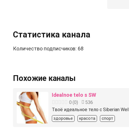
Статистика канала
Количество подписчиков: 68
Похожие каналы
Idealnoe telo s SW
0
(
0
)
536
Твоё идеальное тело с Siberian We
здоровье
красота
спорт