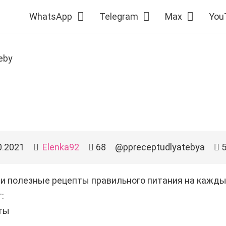
WhatsApp
Telegram
Max
You
eby
0.2021
Elenka92
68
@ppreceptudlyatebya
5
и полезные рецепты правильного питания на кажды
:
ты