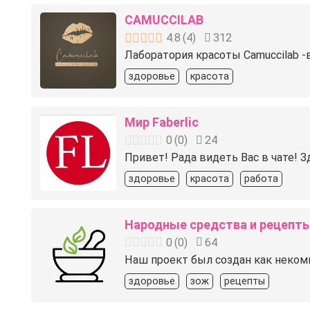
CAMUCCILAB
4.8
(
4
)
312
Лаборатория красоты Camuccilab -
здоровье
красота
Мир Faberlic
0
(
0
)
24
Привет! Рада видеть Вас в чате! 
здоровье
красота
работа
Народные средства и рецепт
0
(
0
)
64
Наш проект был создан как некомм
здоровье
зож
рецепты