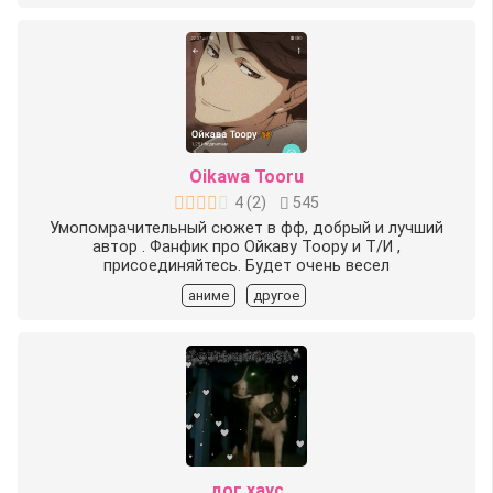
Oikawa Tooru
4
(
2
)
545
Умопомрачительный сюжет в фф, добрый и лучший
автор . Фанфик про Ойкаву Тоору и Т/И ,
присоединяйтесь. Будет очень весел
аниме
другое
дог хаус