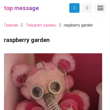
top message
Главная
Telegram каналы
raspberry garden
raspberry garden