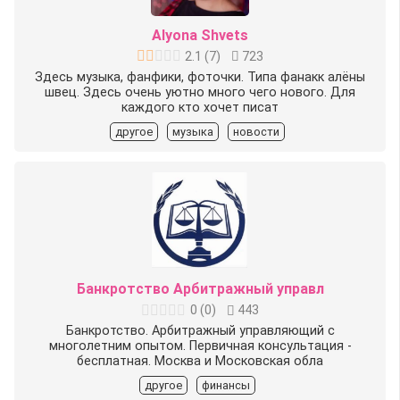
Alyona Shvets
2.1
(
7
)
723
Здесь музыка, фанфики, фоточки. Типа фанакк алёны
швец. Здесь очень уютно много чего нового. Для
каждого кто хочет писат
другое
музыка
новости
Банкротство Арбитражный управл
0
(
0
)
443
Банкротство. Арбитражный управляющий с
многолетним опытом. Первичная консультация -
бесплатная. Москва и Московская обла
другое
финансы