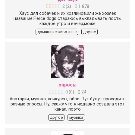
2
(
2
)
1 878
Хаус дял собачек и их хозяинов,или же хозяек
название:Fierce dogs стараюсь выкладывать посты
каждое утро и вечер,може
домашние животные
другое
опросы
0
(
0
)
24
Аватарки, музыка, конкурсы, обои. Тут будут проходить
разные опросы. Ну, скажу что я недавно создала этот
канал, поэто
другое
музыка