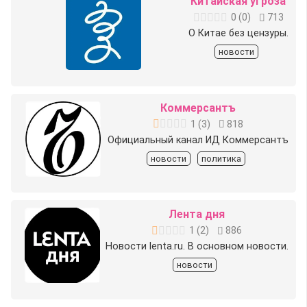
Китайская угроза
0
(
0
)
713
О Китае без цензуры.
новости
Коммерсантъ
1
(
3
)
818
Официальный канал ИД Коммерсантъ
новости
политика
Лента дня
1
(
2
)
886
Новости lenta.ru. В основном новости.
новости