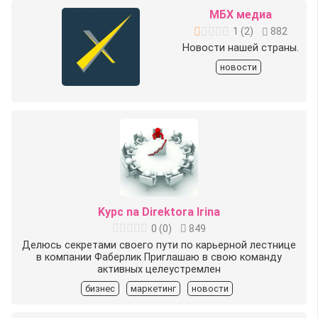
МБХ медиа
1
(
2
)
882
Новости нашей страны.
новости
Kypc na Direktora Irina
0
(
0
)
849
Делюсь секретами своего пути по карьерной лестнице
в компании Фаберлик Приглашаю в свою команду
активных целеустремлен
бизнес
маркетинг
новости