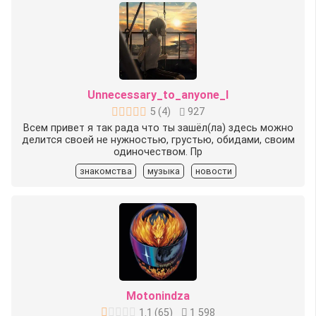
Unnecessary_to_anyone_I
5
(
4
)
927
Всем привет я так рада что ты зашёл(ла) здесь можно
делится своей не нужностью, грустью, обидами, своим
одиночеством. Пр
знакомства
музыка
новости
Motonindza
1.1
(
65
)
1 598