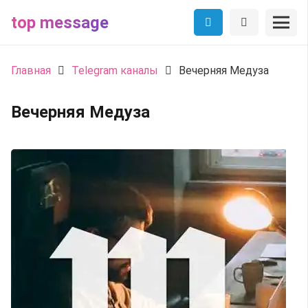
top message
Главная
Telegram каналы
Вечерняя Медуза
Вечерняя Медуза