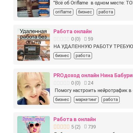
"Всё об Oriflame ️ в одном месте
oriflame
бизнес
работа
Работа онлайн
0
(
0
)
59
НА УДАЛЕННУЮ РАБОТУ ТРЕБУЮ
бизнес
работа
PROдоход онлайн Нина Бабури
0
(
0
)
24
️ Помогу настроить нейротрафик в
бизнес
маркетинг
работа
Работа в онлайн
5
(
2
)
739