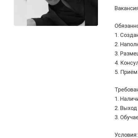
Вакансия
Обязанн
1. Создa
2. Hапол
3. Разме
4. Консу
5. Приём
Требова
1. Haлич
2. Выход
3. Обуча
Условия: