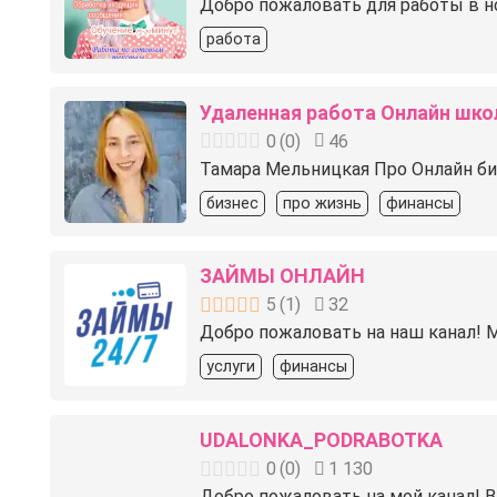
Добро пожаловать для работы в но
работа
Удаленная работа Онлайн шко
0
(
0
)
46
Тамара Мельницкая Про Онлайн биз
бизнес
про жизнь
финансы
ЗАЙМЫ ОНЛАЙН
5
(
1
)
32
Добро пожаловать на наш канал!
услуги
финансы
UDALONKA_PODRABOTKA
0
(
0
)
1 130
Добро пожаловать на мой канал! В