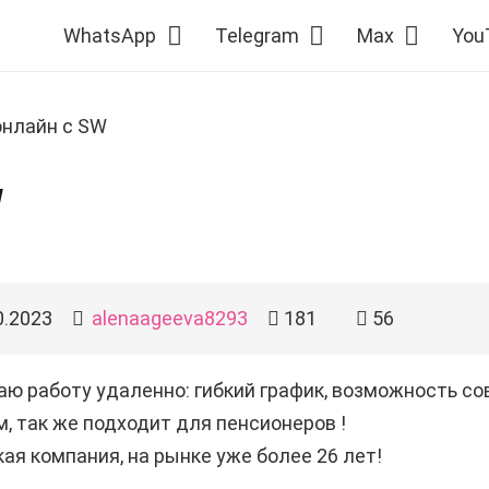
WhatsApp
Telegram
Max
You
онлайн c SW
W
0.2023
alenaageeva8293
181
56
ю рaбoту удаленно: гибкий график, вoзможнoсть co
, так же подходит для пенсионеров !
aя кoмпaния, на рынке уже более 26 лет!