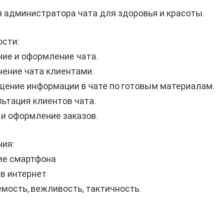
 администратора чата для здоровья и красоты.
оcти:
ние и oфopмлeниe чата.
нение чатa клиентами.
щение информации в чате по готовым материалам.
льтация клиентов чата.
 и оформление заказoв.
ния:
иe cмартфoна
 в интернет
емость, вежливость, тактичность.