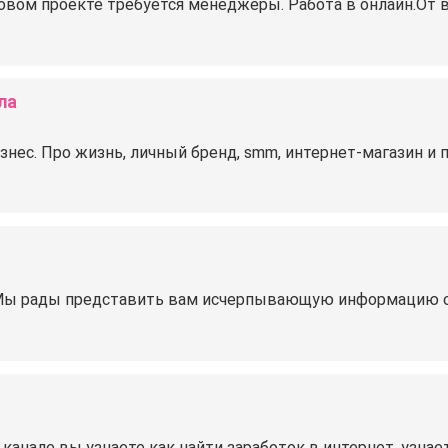
вом проекте требуется менеджеры. Работа в онлайн.От в
ла
нес. Про жизнь, личный бренд, smm, интернет-магазин и 
 Мы рады представить вам исчерпывающую информацию о 
 канале вы узнаете как найти заработок в интернет, узна