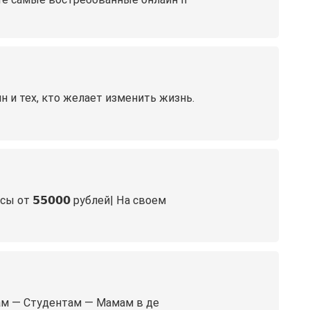
 и тех, кто желает изменить жизнь.
 от 𝟱𝟱𝟬𝟬𝟬 рублей| На своем
рам — Студентам — Мамам в де