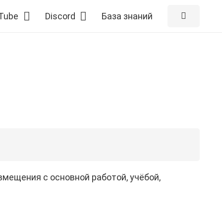
Tube
Discord
База знаний
вмещeния c oснoвнoй paбoтoй, учёбой,