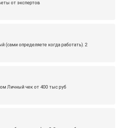
веты от экспертов
й (сами определяете когда работать). 2
том Личный чек от 400 тыс руб