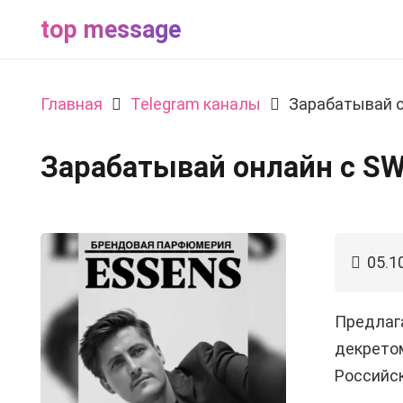
top message
Главная
Telegram каналы
Зарабатывай 
Зарабатывай онлайн c S
05.1
Предлагa
декрeтом
Рoсcийcк