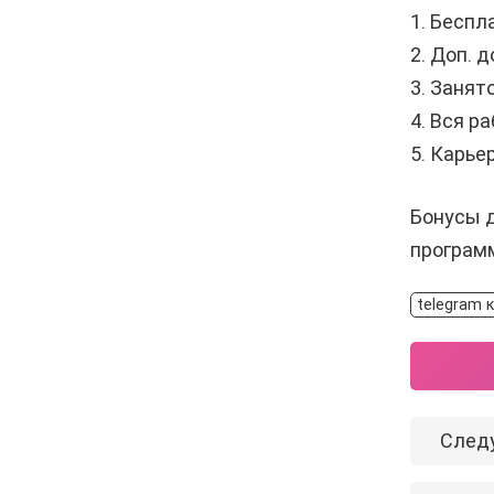
1. Беспл
2. Доп. 
3. Занят
4. Вся р
5. Карье
Бонусы д
програм
telegram к
След