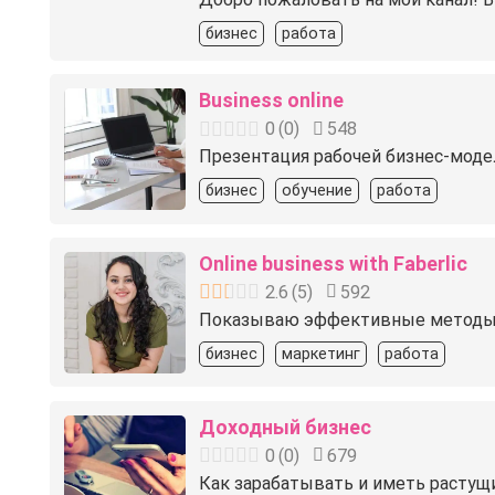
бизнес
работа
Business online
0
(
0
)
548
Презентация рабочей бизнес-модел
бизнес
обучение
работа
Online business with Faberlic
2.6
(
5
)
592
Показываю эффективные методы роста
бизнес
маркетинг
работа
Доходный бизнес
0
(
0
)
679
Как зарабатывать и иметь растущ