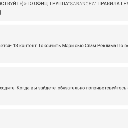
СТВУЙТЕ)ЭТО ОФИЦ. ГРУППА"
𝚂𝙰𝚁𝙰𝙽𝙲𝙷𝙰
" ПРАВИЛА Г
ается- 18 контент Токсичить Мэри сью Спам Реклама По в
ходите. Когда вы зайдёте, обязательно поприветсвуйтесь 