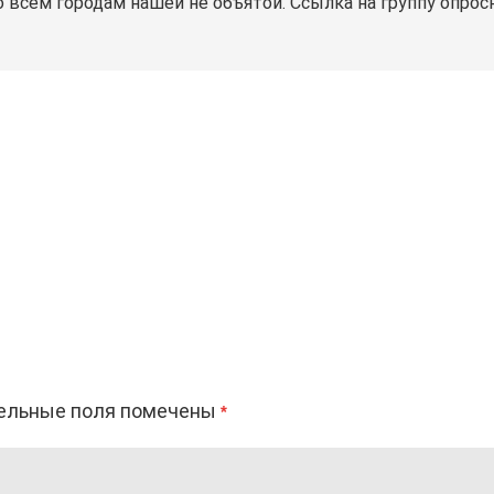
 всем городам нашей не объятой. Ссылка на группу опросн
ельные поля помечены
*