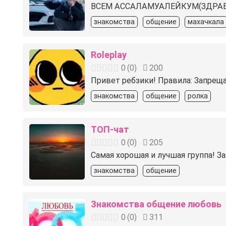
ВСЕМ АССАЛАМУАЛЕЙКУМ(ЗДРАВ
знакомства
общение
махачкала
Roleplay
0
(
0
)
200
Привет ребзики! Правила: Запрещ
знакомства
общение
ролка
ТОП-чат
0
(
0
)
205
Самая хорошая и лучшая группа! За
знакомства
общение
Знакомства общение любовь
0
(
0
)
311