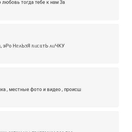
 любовь тогда тебе к нам За
, эΡ᧐ Нᥱ᧘ЬᤋЯ ᥰᥙᥴᥲтЬ ᧘ᥙЧΚУ
ка , местные фото и видео , происш