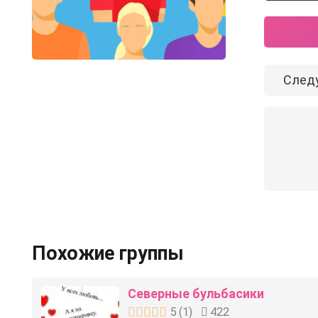
След
Похожие группы
Северные бульбасики
5
(
1
)
422