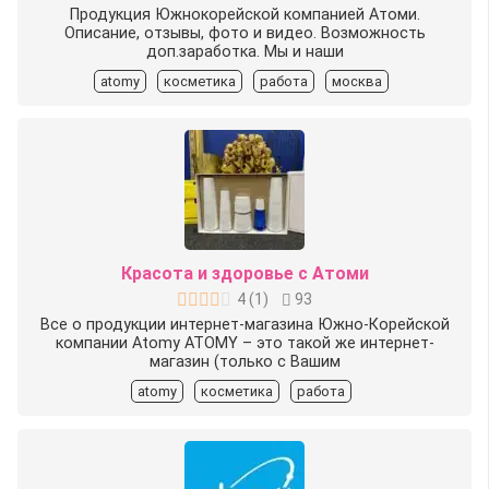
️Продукция Южнокорейской компанией Атоми.
️Описание, отзывы, фото и видео. ️Возможность
доп.заработка. Мы и наши
atomy
косметика
работа
москва
Красота и здоровье с Атоми
4
(
1
)
93
Все о продукции интернет-магазина Южно-Корейской
компании Atomy ATOMY – это такой же интернет-
магазин (только с Вашим
atomy
косметика
работа