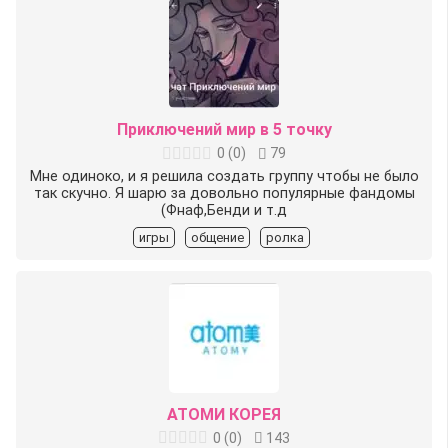
Приключений мир в 5 точку
0
(
0
)
79
Мне одиноко, и я решила создать группу чтобы не было
так скучно. Я шарю за довольно популярные фандомы
(Фнаф,Бенди и т.д
игры
общение
ролка
АТОМИ КОРЕЯ
0
(
0
)
143