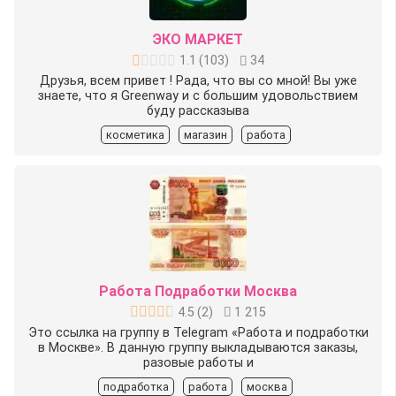
ЭКО МАРКЕТ
1.1
(
103
)
34
Друзья, всем привет ! Рада, что вы со мной! Вы уже
знаете, что я Greenway и с большим удовольствием
буду рассказыва
косметика
магазин
работа
Работа Подработки Москва
4.5
(
2
)
1 215
Это ссылка на группу в Telegram «Работа и подработки
в Москве». В данную группу выкладываются заказы,
разовые работы и
подработка
работа
москва