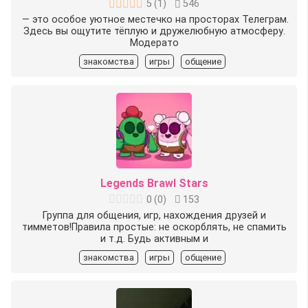
5
(
1
)
546
️️ — это особое уютное местечко на просторах Телеграм.
Здесь вы ощутите тёплую и дружелюбную атмосферу.
Модерато
знакомства
игры
общение
Legends Brawl Stars
0
(
0
)
153
Группа для общения, игр, нахождения друзей и
тимметов!Правила простые: не оскорблять, не спамить
и т.д. Будь активным и
знакомства
игры
общение