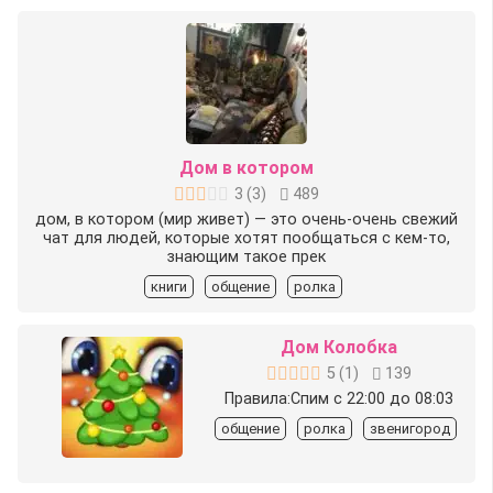
Дом в котором
3
(
3
)
489
дом, в котором (мир живет) — это очень-очень свежий
чат для людей, которые хотят пообщаться с кем-то,
знающим такое прек
книги
общение
ролка
Дом Колобка
5
(
1
)
139
Правила:Спим с 22:00 до 08:03
общение
ролка
звенигород