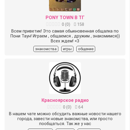
PONY TOWN В ТГ
0
(
0
)
158
Всем приветик! Это самая обыкновенная общалка по
Пони Таун! Играем , общаемся , дружим , знакомимся))
Всех ждем! <3
знакомства
игры
общение
Красноярское радио
0
(
0
)
64
В нашем чате можно обсудить важные новости нашего
города, завести новые знакомства, или просто
пообщаться. Так же у нас