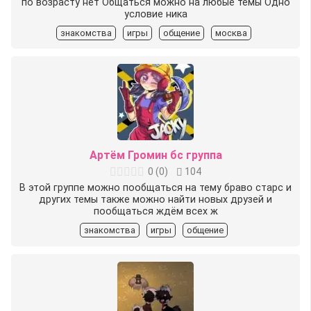
по возрасту нет Общаться можно на любые темы Одно
условие ника
знакомства
игры
общение
москва
Артём Громин бс группа
0
(
0
)
104
В этой группе можно пообщаться на тему браво старс и
других темы также можно найти новых друзей и
пообщаться ждём всех ж
знакомства
игры
общение