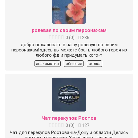
ролевая по своим персонажам
0
(
0
)
286
добро пожаловать в нашу ролевую по своим
персонажам! здесь вы можете брать любого героя из
любого фд и придумать кого-т
знакомства
общение
ролка
Чат перекупов Ростов
0
(
0
)
127
Чат для перекупов Ростова-на-Дону и области Делись
опытом и советами. Запрещено : флуд ре