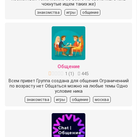
чокнутые ищем таких же)
знакомства
игры
общение
Общение
1
(
1
)
445
Всем привет Группа создана для общения Ограниченний
по возрасту нет Общаться можно на любые темы Одно
условие ника
знакомства
игры
общение
москва