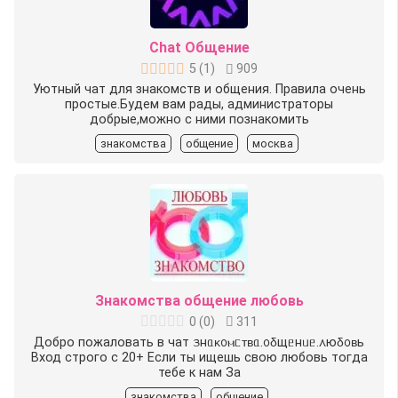
Chat Общение
5
(
1
)
909
Уютный чат для знакомств и общения. Правила очень
простые.Будем вам рады, администраторы
добрые,можно с ними познакомить
знакомства
общение
москва
Знакомства общение любовь
0
(
0
)
311
Добро пожаловать в чат ᤋнᥲκ᧐ⲙᥴᴛʙᥲ.᧐δщᥱнᥙᥱ.᧘юδ᧐ʙь️
Вход строго с 20+ Если ты ищешь свою любовь тогда
тебе к нам За
знакомства
общение