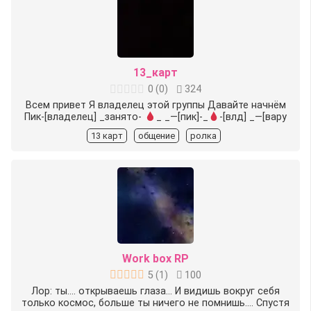
13_карт
0
(
0
)
324
Всем привет Я владелец этой группы Давайте начнём
Пик-[владелец] _занято-
_ _—[пик]-_
-[влд] _—[вару
13 карт
общение
ролка
Work box RP
5
(
1
)
100
Лор: ты.... открываешь глаза... И видишь вокруг себя
только космос, больше ты ничего не помнишь.... Спустя