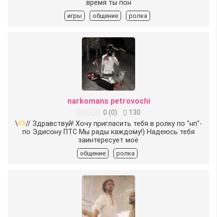
время ты пон
игры
общение
ролка
narkomans petrovochi
0
(
0
)
130
\
// Здравствуй! Хочу пригласить тебя в ролку по "нп"-
по Эдисону ПТС Мы рады каждому!) Надеюсь тебя
заинтересует моё
общение
ролка