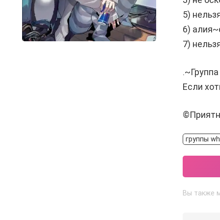
5) нельз
6) алия
7) нельз
.~Группа
Если хот
©Приятн
группы wh
Вы также 