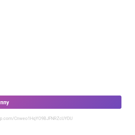
уппу
tsapp.com/Cnweo1HqYO9BJFNRZcUYDU