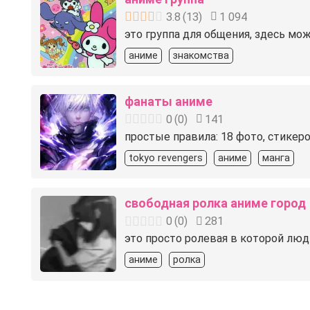
3.8
(
13
)
1 094
это группа для общения, здесь м
аниме
знакомства
фанаты аниме
0
(
0
)
141
простые правила: 18 фото, стикер
tokyo revengers
аниме
манга
свободная ролка аниме город
0
(
0
)
281
это просто ролевая в которой люд
аниме
ролка