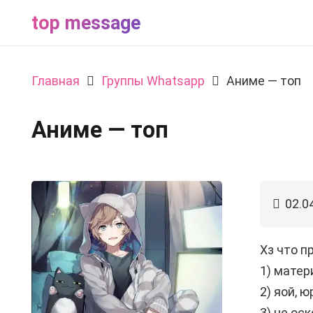
top message
Главная
Группы Whatsapp
Аниме — топ
Аниме — топ
02.0
Хз что п
1) матер
2) яой, ю
3) не оск