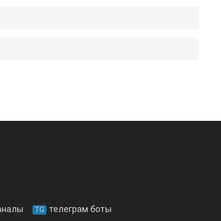
аналы
телеграм боты
TG