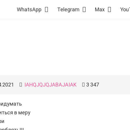
WhatsApp
Telegram
Max
You
4.2021
IAHQJQJQJABAJAIAK
3 347
ридумать
иться в меру
ри
орблять!!!