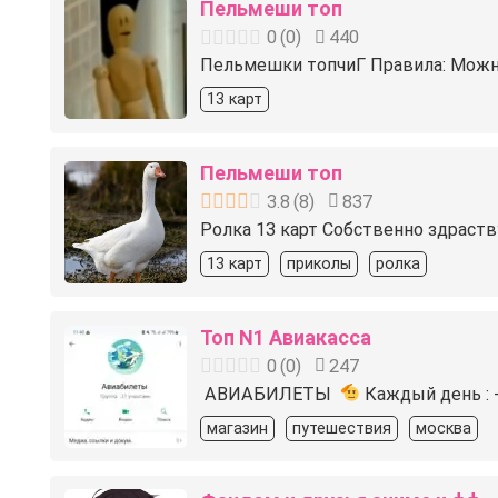
Пельмеши топ
0
(
0
)
440
Пельмешки топчиГ Правила: Можн
13 карт
Пельмеши топ
3.8
(
8
)
837
Ролка 13 карт Собственно здраств
13 карт
приколы
ролка
Топ N1 Авиакасса
0
(
0
)
247
АВИАБИЛЕТЫ
Каждый день : -
магазин
путешествия
москва