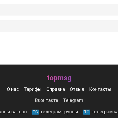
topmsg
О нас
Тарифы
Справка
Отзыв
Контакты
Вконтакте
Telegram
уппы ватсап
телеграм группы
телеграм к
TG
TG