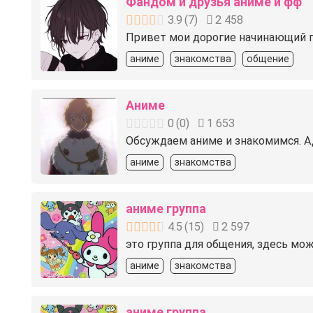
Фандом и друзья аниме и фф
3.9
(
7
)
2 458
Привет мои дорогие начинающий пи
аниме
знакомства
общение
Аниме
0
(
0
)
1 653
Обсуждаем аниме и знакомимся. А
аниме
знакомства
аниме группа
4.5
(
15
)
2 597
это группа для общения, здесь м
аниме
знакомства
аниме группа