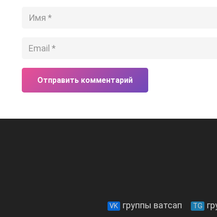
Отправить комментарий
группы ватсап
гр
VK
TG