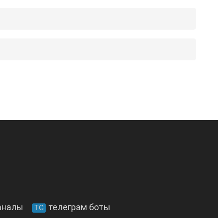
аналы
телеграм боты
TG