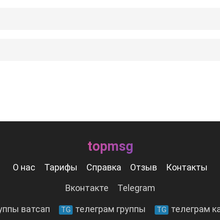
topmsg
О нас
Тарифы
Справка
Отзыв
Контакты
Вконтакте
Telegram
уппы ватсап
телеграм группы
телеграм к
TG
TG