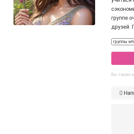
сэкономи
группе о
друзей. 
группы wh
Вы также м
Нап