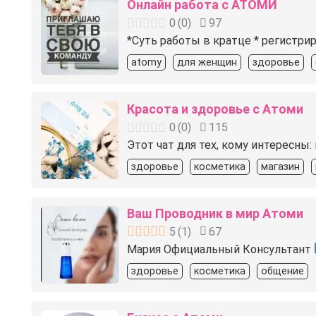
Онлайн работа с АТОМИ
0
(
0
)
97
*Суть работы в кратце * регистрир
atomy
для женщин
здоровье
Красота и здоровье с Атоми
0
(
0
)
115
Этот чат для тех, кому интересны:
здоровье
косметика
магазин
Ваш Проводник в мир Атоми
5
(
1
)
67
Мария Официальный Консультант
здоровье
косметика
общение