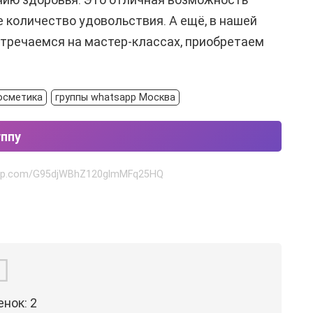
е количество удовольствия. А ещё, в нашей
стречаемся на мастер-классах, приобретаем
осметика
группы whatsapp Москва
уппу
sapp.com/G95djWBhZ120glmMFq25HQ
енок:
2