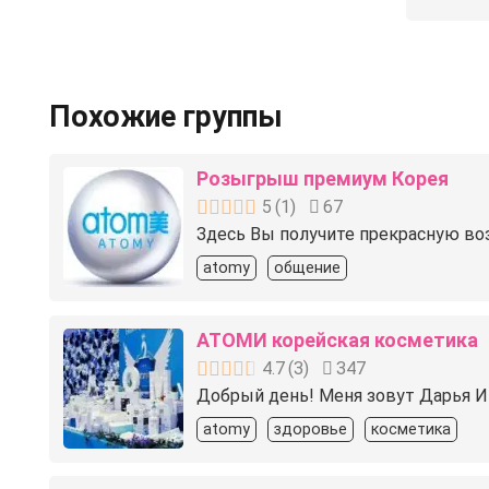
Похожие группы
Розыгрыш премиум Корея
5
(
1
)
67
Здесь Вы получите прекрасную во
atomy
общение
АТОМИ корейская косметика
4.7
(
3
)
347
Добрый день! Меня зовут Дарья И
atomy
здоровье
косметика