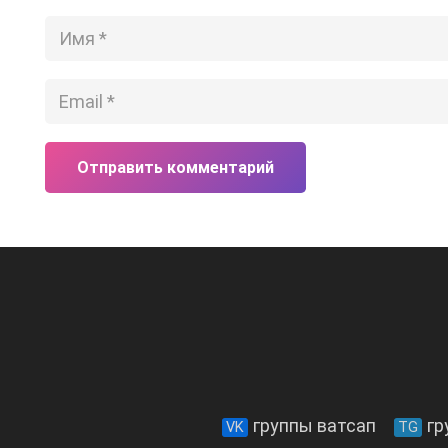
Отправить комментарий
группы ватсап
гр
VK
TG