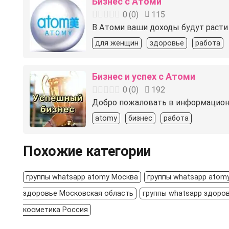
Бизнес с Атоми
0
(
0
)
115
В Атоми ваши доходы будут расти
для женщин
здоровье
работа
Бизнес и успех с Атоми
0
(
0
)
192
Добро пожаловать в информационн
atomy
бизнес
работа
Похожие категории
группы whatsapp atomy Москва
группы whatsapp atom
здоровье Московская область
группы whatsapp здоро
косметика Россия