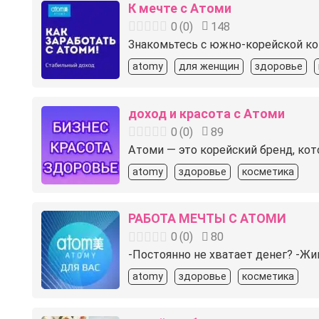
К мечте с Атоми
0
(
0
)
148
Знакомьтесь с южно-корейской ко
atomy
для женщин
здоровье
доход и красота с Атоми
0
(
0
)
89
Атоми — это корейский бренд, ко
atomy
здоровье
косметика
РАБОТА МЕЧТЫ С АТОМИ
0
(
0
)
80
-Постоянно не хватает денег? -Ж
atomy
здоровье
косметика