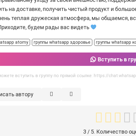
ть на доставке, получить чистый продукт и большо
чень теплая дружеская атмосфера, мы общаемся, в
Приходите, будем рады вас видеть
atsapp atomy
группы whatsapp здоровье
группы whatsapp к
Вступить в гр
ожете вступить в группу по прямой ссылке: https://chat.what
исать автору
3
/ 5. Количество оц