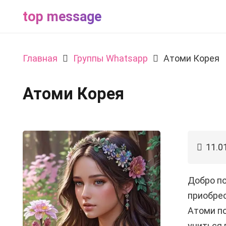
top message
Главная
Группы Whatsapp
Атоми Корея
Атоми Корея
11.0
Добро по
приобрес
Атоми по
учиться 