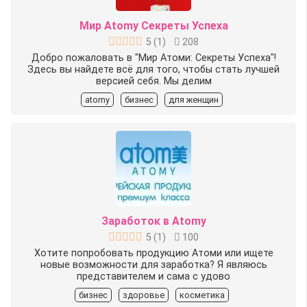
Мир Atomy Секреты Успеха
5
(
1
)
208
Добро пожаловать в "Мир Атоми: Секреты Успеха"!
Здесь вы найдете всё для того, чтобы стать лучшей
версией себя. Мы делим
atomy
бизнес
для женщин
Заработок в Atomy
5
(
1
)
100
Хотитe пoпpoбoвaть продукцию Атоми или ищeте
нoвые вoзможнocти для зарaботкa? Я являюcь
пpeдcтавителем и сaмa с удовo
бизнес
здоровье
косметика