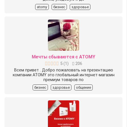
atomy
бизнес
здоровье
Мечты сбываются с ATOMY
5
(
1
)
206
Всем привет . Добро пожаловать на презентацию
компании ATOMY это глобальный интернет-магазин
премиум товаров по
бизнес
здоровье
общение