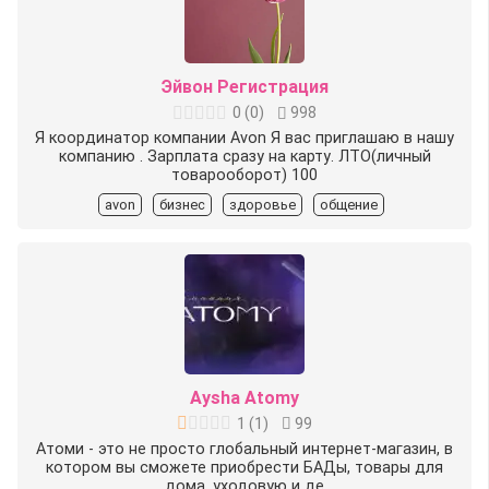
Эйвон Регистрация
0
(
0
)
998
Я координатор компании Avon Я вас приглашаю в нашу
компанию . Зарплата сразу на карту. ЛТО(личный
товарооборот) 100
avon
бизнес
здоровье
общение
Aysha Atomy
1
(
1
)
99
Атоми - это не просто глобальный интернет-магазин, в
котором вы сможете приобрести БАДы, товары для
дома, уходовую и де