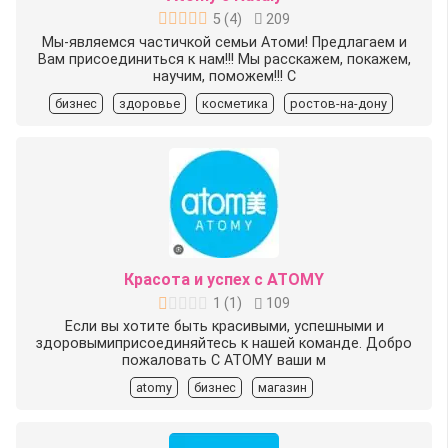
5
(
4
)
209
Мы-являемся частичкой семьи Атоми! Предлагаем и
Вам присоединиться к нам!!! Мы расскажем, покажем,
научим, поможем!!! С
бизнес
здоровье
косметика
ростов-на-дону
Красота и успех с ATOMY
1
(
1
)
109
Если вы хотите быть красивыми, успешными и
здоровыми️присоединяйтесь к нашей команде. Добро
пожаловать С ATOMY ваши м
atomy
бизнес
магазин