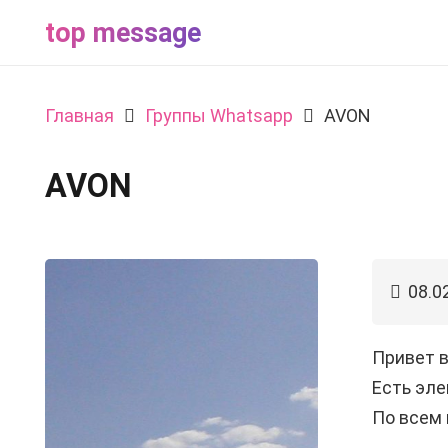
top message
Главная
Группы Whatsapp
AVON
AVON
08.0
Привет в
Есть эле
По всем 