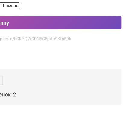
p Тюмень
уппу
tsapp.com/FCKYQWCDN6C8pAo9KDiB9k
енок:
2