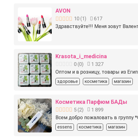
AVON
10
(
1
)
617
Здравствуйте!!! Меня зовут Вален
Krasota_i_medicina
0
(
0
)
1 327
Оптом и в розницу, товары из Егип
здоровье
косметика
магазин
Косметика Парфюм БАДы
5
(
2
)
1 899
️Всем добро пожаловать в группу 
essens
косметика
магазин