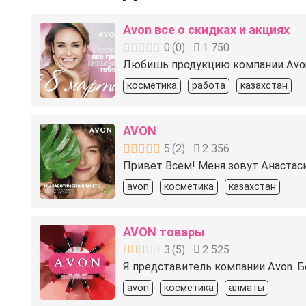
Avon все о скидках и акциях
0
(
0
)
1 750
Любишь продукцию компании Avon? 
косметика
работа
казахстан
AVON
5
(
2
)
2 356
Привет Всем! Меня зовут Анастас
avon
косметика
казахстан
AVON товары
3
(
5
)
2 525
Я представитель компании Avon. Б
avon
косметика
алматы