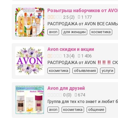
Розыгрыш наборчиков от AV
2.5
(
2
)
1 177
РАСПРОДАЖА от AVON ВСЕ САМ
avon
для женщин
косметика
Avon скидки и акции
1.3
(
4
)
1 406
РАСПРОДАЖА от AVON
СК
косметика
объявления
услуги
Avon для друзей
0
(
0
)
674
Группа для тех кто знает и любит 
avon
косметика
общение