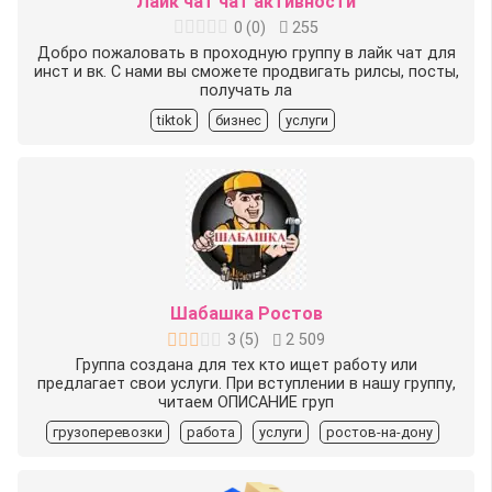
Лайк чат чат активности
0
(
0
)
255
Добро пожаловать в проходную группу в лайк чат для
инст и вк. С нами вы сможете продвигать рилсы, посты,
получать ла
tiktok
бизнес
услуги
Шабашка Ростов
3
(
5
)
2 509
Группа создана для тех кто ищет работу или
предлагает свои услуги. При вступлении в нашу группу,
читаем ОПИСАНИЕ груп
грузоперевозки
работа
услуги
ростов-на-дону