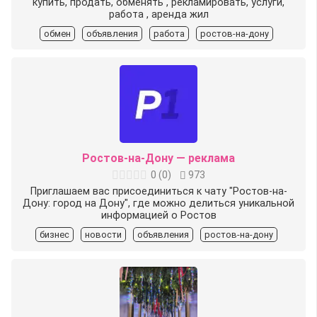
купить, продать, обменять , рекламировать, услуги,
работа , аренда жил
обмен
объявления
работа
ростов-на-дону
Ростов-на-Дону — реклама
0
(
0
)
973
Приглашаем вас присоединиться к чату "Ростов-на-
Дону: город на Дону", где можно делиться уникальной
информацией о Ростов
бизнес
новости
объявления
ростов-на-дону