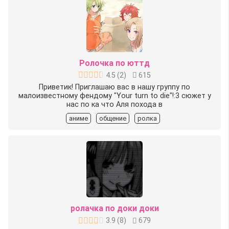
Ролочка по юттд
4.5
(
2
)
615
Приветик! Приглашаю вас в нашу группу по
малоизвестному фендому "Your turn to die"!:3 сюжет у
нас по ка что Аля похода в
аниме
общение
ролка
ролачка по доки доки
3.9
(
8
)
679