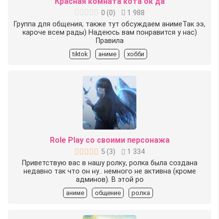
Красная комната кота ок да
0
(
0
)
1 988
Группа для общения, также тут обсуждаем анимеТак ээ,
кароче всем рады) Надеюсь вам понравится у нас)
️Правила️
tiktok
аниме
хобби
Role Play со своими персонажа
5
(
3
)
1 334
Приветствую вас в нашу ролку, ролка была создана
недавно так что он ну.. немного не активна (кроме
админов). В этой ро
аниме
общение
ролка