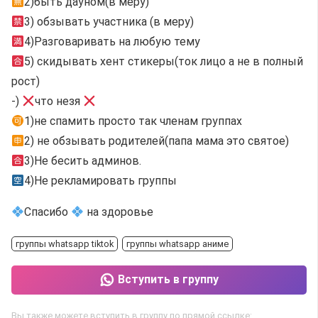
2)быть дауном(в меру)
3) обзывать участника (в меру)
4)Разговаривать на любую тему
5) скидывать хент стикеры(ток лицо а не в полный
рост)
-)
что незя
1)не спамить просто так членам группах
2) не обзывать родителей(папа мама это святое)
3)Не бесить админов.
4)Не рекламировать группы
Спасибо
на здоровье
группы whatsapp tiktok
группы whatsapp аниме
Вступить в группу
Вы также можете вступить в группу по прямой ссылке: