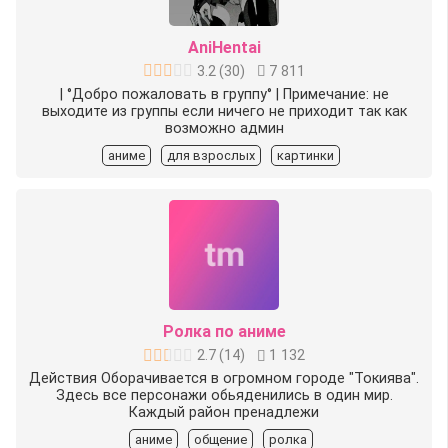
AniHentai
3.2
(
30
)
7 811
| °Добро пожаловать в группу° | Примечание: не
выходите из группы если ничего не приходит так как
возможно админ
аниме
для взрослых
картинки
Ролка по аниме
2.7
(
14
)
1 132
Действия Оборачивается в огромном городе "Токиява".
Здесь все персонажи обьяденились в один мир.
Каждый район пренадлежи
аниме
общение
ролка