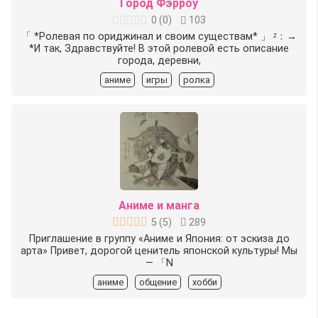
Город Фэрроу
0
(
0
)
103
「 *Ролевая по ориджинал и своим существам* 」 ᶻ﹕→
*И так, Здравствуйте! В этой ролевой есть описание
города, деревни,
аниме
игры
ролка
Аниме и манга
5
(
5
)
289
Приглашение в группу «Аниме и Япония: от эскиза до
арта» Привет, дорогой ценитель японской культуры! Мы
— 「N
аниме
общение
хобби