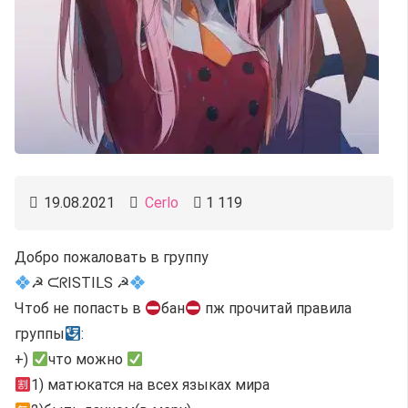
19.08.2021
Cerlo
1 119
Добро пожаловать в группу
☭ ᙅᖇISTIᒪS ☭
Чтоб не попасть в
бан
пж прочитай правила
группы
:
+)
что можно
1) матюкатся на всех языках мира