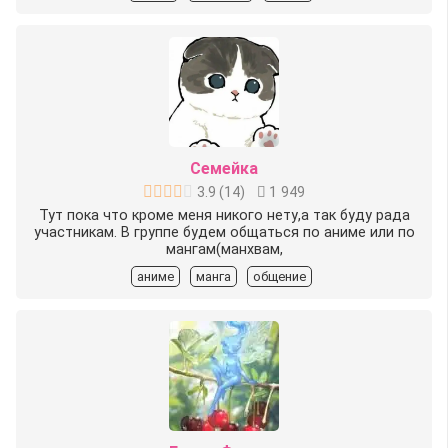
Семейка
3.9
(
14
)
1 949
Тут пока что кроме меня никого нету,а так буду рада
участникам. В группе будем общаться по аниме или по
мангам(манхвам,
аниме
манга
общение