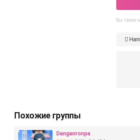
Вы также м
Нап
Похожие группы
Danganronpa