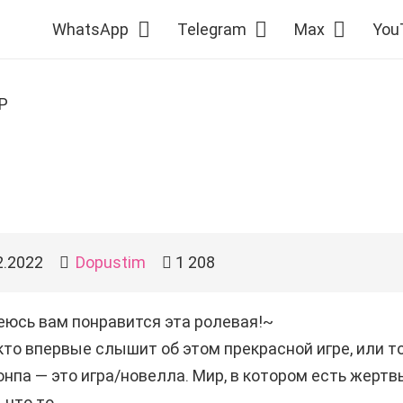
WhatsApp
Telegram
Max
You
P
2.2022
Dopustim
1 208
еюсь вам понравится эта ролевая!~
кто впервые слышит об этом прекрасной игре, или т
нпа — это игра/новелла. Мир, в котором есть жертв
 что то…