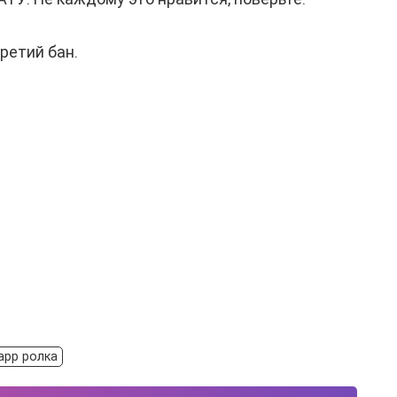
ретий бан.
app ролка