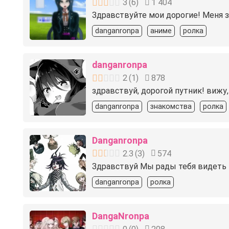
3
(
6
)
1 404
Здравствуйте мои дорогие! Меня зо
danganronpa
аниме
ролка
danganronpa
2
(
1
)
878
здравствуй, дорогой путник! вижу,
danganronpa
знакомства
ролка
Danganronpa
2.3
(
3
)
574
Здравствуй Мы рады тебя видеть в
danganronpa
ролка
DangaNronpa