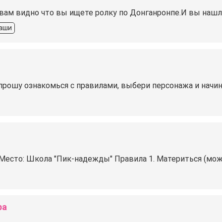
 вам видно что вы ищете ролку по Донганронпе.И вы нашл
аши
прошу ознакомься с правилами, выбери персонажа и начин
 Место: Школа "Пик-надежды" Правила 1. Материться (можн
pa