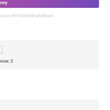
уппу
app.com/IlPm1D2FBFqDrq0rjMDgwQ
енок:
2