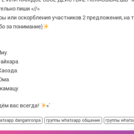
тельно пиши «//».
оры или оскорбления участников 2 предложения, на т
бо за понимание)
иу.
айхара.
Каоэда.
Ома.
камацу.
ём вас всегда!
«`
atsapp danganronpa
группы whatsapp общение
группы whats