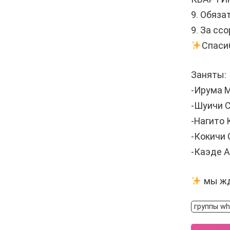
9. Обяза
9. За сс
Спаси
Заняты:
-Ирума М
-Шуичи С
-Нагито 
-Кокичи 
-Каэде А
мы жд
группы wh