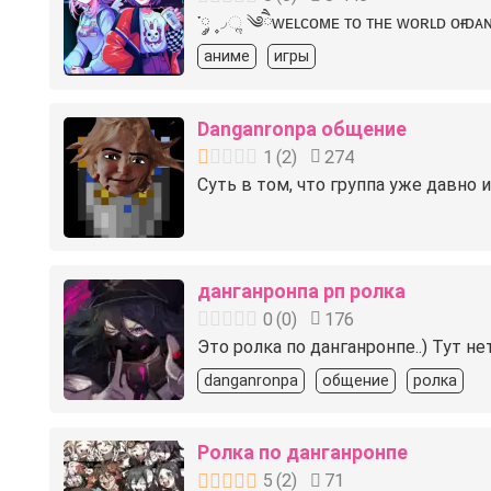
་༘ ۪۪◞ૢ ༄ཻᴡᴇʟᴄᴏᴍᴇ ᴛᴏ ᴛʜᴇ ᴡᴏʀʟᴅ ᴏғ ᴅᴀ
аниме
игры
Danganronpa общение
1
(
2
)
274
Суть в том, что группа уже давно
данганронпа рп ролка
0
(
0
)
176
Это ролка по данганронпе..) Тут не
danganronpa
общение
ролка
Ролка по данганронпе
5
(
2
)
71