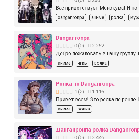
0
(
0
)
208
Вас приветствует Монокума! И по
danganronpa
аниме
ролка
мур
Danganronpa
0
(
0
)
2 252
Добро пожаловать в нашу группу, 
аниме
игры
ролка
Ролка по Danganronpa
1
(
2
)
1 116
Привет всем! Это ролка по ронпе.
аниме
ролка
Данганронпа ролка Danganron
0
(
0
)
3 446