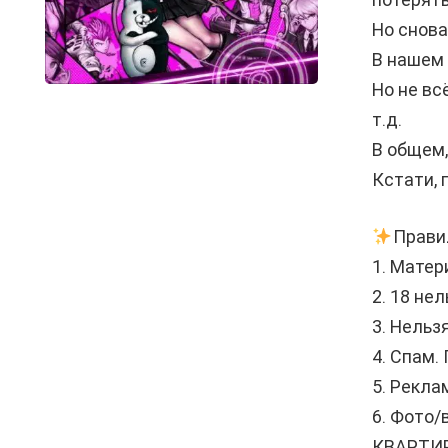
Но снова
В нашем 
Но не вс
т.д.
В общем,
Кстати, 
Прави
1. Матер
2. 18 не
3. Нельз
4. Спам.
5. Рекла
6. Фото
КВАРТИР