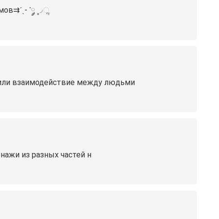
ов⇉ˊˎ- ་༘ ۪۪◞ૢ
ие или взаимодействие между людьми
сонажи из разных частей н