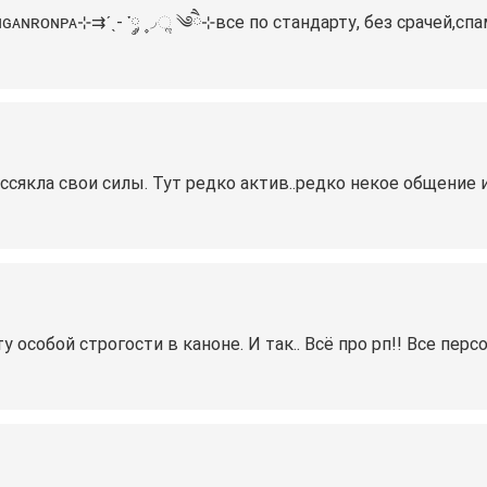
ɴɢᴀɴʀᴏɴᴘᴀ⊹⇉️ˊˎ- ་༘ ۪۪◞ૢ ༄ཻ⊹все по стандарту, без срачей,спам
 иссякла свои силы. Тут редко актив..редко некое общен
ту особой строгости в каноне. И так.. Всё про рп!! Все пер