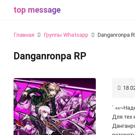
top message
Главная
Группы Whatsapp
Danganronpa R
Danganronpa RP
18.0
` ««~Над
Для тех 
Данганро
потерять