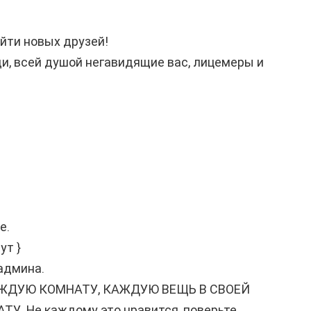
йти новых друзей!
юди, всей душой негавидящие вас, лицемеры и
е.
ут }
 админа.
 КАЖДУЮ КОМНАТУ, КАЖДУЮ ВЕЩЬ В СВОЕЙ
 Не каждому это нравится, поверьте.