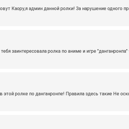
вут Каору,я админ данной ролки! За нарушение одного прави
 тебя заинтересовала ролка по аниме и игре "данганронпа"
 этой ролке по данганронпе! Правила здесь такие Не оск