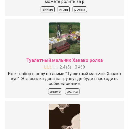
можете ролить за р
аниме
игры
ролка
Туалетный мальчик Ханако ролка
2.4
(
5
)
469
Идёт набор в ролу по аниме "Туалетный мальчик Ханако
кун". Эта ссылка дана на группу где будет проходить
собеседование,
аниме
ролка