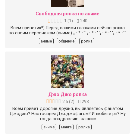
Свободная ролка по аниме
1
(
1
)
240
Всем приветик!!) Перед вашими глазками сейчас ролка
по своим персонажам (аниме) ｡･:*:･ﾟ’｡･:*:･ﾟ’｡･:*:･ﾟ’｡･:*:･ﾟ’
аниме
общение
ролка
Джо Джо ролка
2.5
(
2
)
298
Всем привет дорогие друзья, вы являетесь фанатом
Джоджо? Настоящем Джоджофагом? И любите рп? Ну
тогда поздравляю, нашлис
аниме
манга
ролка