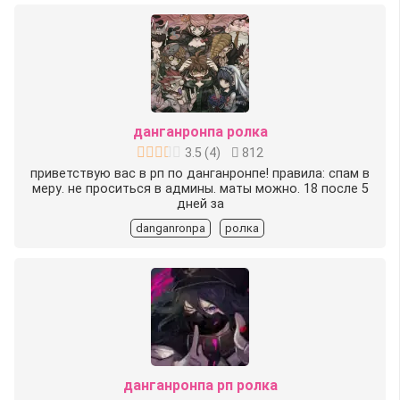
данганронпа ролка
3.5
(
4
)
812
приветствую вас в рп по данганронпе! правила: спам в
меру. не проситься в админы. маты можно. 18 после 5
дней за
danganronpa
ролка
данганронпа рп ролка