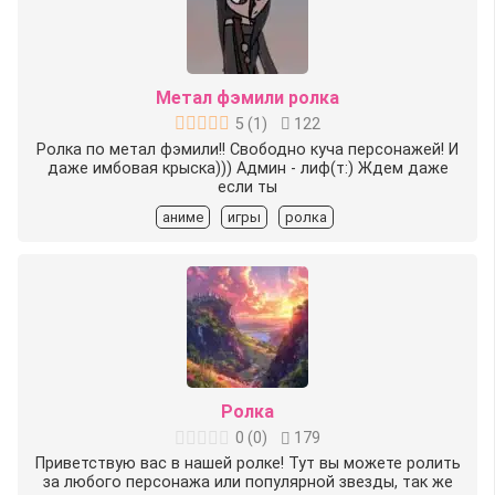
Метал фэмили ролка
5
(
1
)
122
Ролка по метал фэмили!! Свободно куча персонажей! И
даже имбовая крыска))) Админ - лиф(т:) Ждeм даже
если ты
аниме
игры
ролка
Ролка
0
(
0
)
179
Приветствую вас в нашей ролке! Тут вы можете ролить
за любого персонажа или популярной звезды, так же