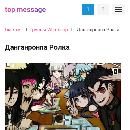
top message
Главная
Группы Whatsapp
Данганронпа Ролка
Данганронпа Ролка