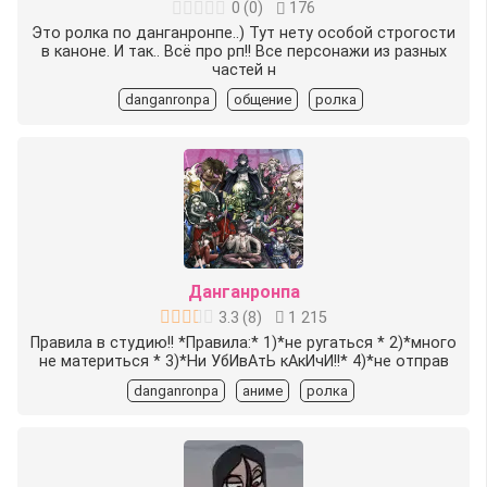
0
(
0
)
176
Это ролка по данганронпе..) Тут нету особой строгости
в каноне. И так.. Всё про рп!! Все персонажи из разных
частей н
danganronpa
общение
ролка
Данганронпа
3.3
(
8
)
1 215
Правила в студию!! *Правила:* 1)*не ругаться * 2)*много
не материться * 3)*Ни УбИвАтЬ кАкИчИ!!* 4)*не отправ
danganronpa
аниме
ролка