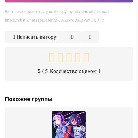
Вы также можете вступить в группу по прямой ссылке:
https://chat.whatsapp.com/Di6SvZjRrw88JpWmluQJTC
Написать автору
5
/ 5. Количество оценок:
1
Похожие группы