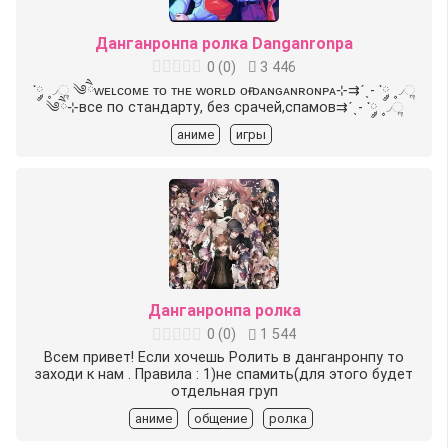
Данганронпа ролка Danganronpa
0
(
0
)
3 446
་༘ ۪۪◞ૢ ༄ཻᴡᴇʟᴄᴏᴍᴇ ᴛᴏ ᴛʜᴇ ᴡᴏʀʟᴅ ᴏғ ᴅᴀɴɢᴀɴʀᴏɴᴘᴀ⊹⇉️ˊˎ- ་༘ ۪۪◞ૢ
༄ཻ⊹все по стандарту, без срачей,спамов⇉ˊˎ- ་༘ ۪۪◞ૢ
аниме
игры
Данганронпа ролка
0
(
0
)
1 544
Всем привет! Если хочешь Ролить в данганронпу то
заходи к нам . Правила : 1)не спамить(для этого будет
отдельная груп
аниме
общение
ролка