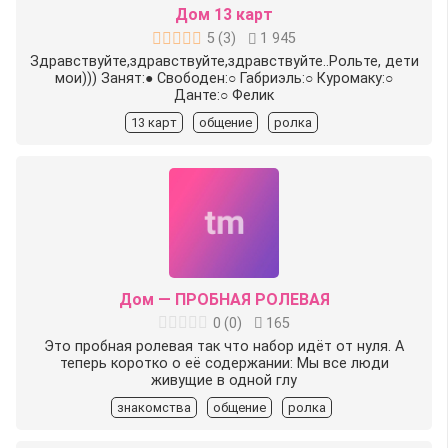
Дом 13 карт
5
(
3
)
1 945
Здравствуйте,здравствуйте,здравствуйте..Рольте, дети
мои))) Занят:● Свободен:○ Габриэль:○ Куромаку:○
Данте:○ Фелик
13 карт
общение
ролка
Дом — ПРОБНАЯ РОЛЕВАЯ
0
(
0
)
165
Это пробная ролевая так что набор идёт от нуля. А
теперь коротко о её содержании: Мы все люди
живущие в одной глу
знакомства
общение
ролка