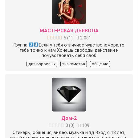
МАСТЕРСКАЯ ДЬЯВОЛА
5
(
1
)
2 081
Группа
Если у тебя отличное чувство юмора,то
тебе точно к нам Хочешь свободы действий и
почувствовать себя своб
для взрослых
знакомства
общение
Дом-2
0
(
0
)
109
Стикеры, общения, видео, музыка и тд Вход с 18 лет,
читайте внимательно правила, админы не адекватные ,