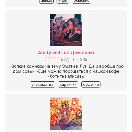
аниме
игры
общение
Amity and Luz Дом совы
5
(
2
)
1 345
~Всякие комиксы на тему Эмити и Луз. Да и вообще про
дом совы~ •Ещё можно пообщаться с чашкой кофе
•Хотите написать
знакомства
картинки
общение