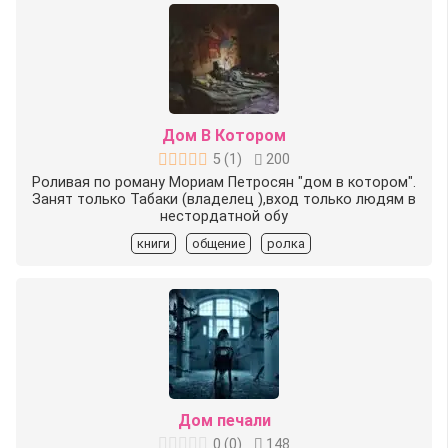
Дом В Котором
5
(
1
)
200
Роливая по роману Мориам Петросян "дом в котором".
Занят только Табаки (владелец ),вход только людям в
нестордатной обу
книги
общение
ролка
Дом печали
0
(
0
)
148