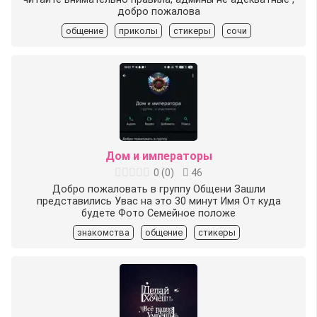
добро пожалова
общение
приколы
стикеры
сочи
Дом и императоры
0
(
0
)
46
Добро пожаловать в группу Общени Зашли
представились Увас на это 30 минут Имя От куда
будете Фото Семейное положе
знакомства
общение
стикеры