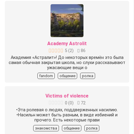
Academy Astrolit
5
(
2
)
86
Академия «Астралит»! До некоторых времён это была
самая обычная закрытая школа, но слухи рассказывают
ужасающие вещи о
fandom
общение
ролка
Victims of violence
0
(
0
)
72
•Эта ролевая о людях, поддверженных насилию.
•Насильн может быть разным, в виде избиений и
прочего. Есть некоторые прави
знакомства
общение
ролка