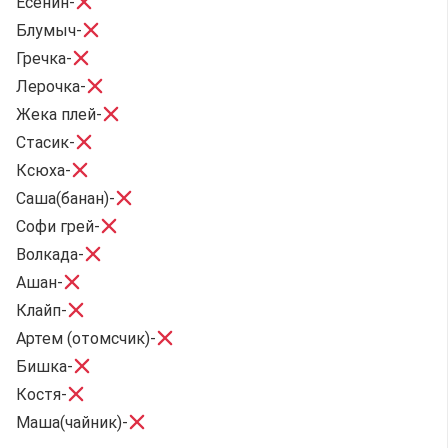
Есенин-
Блумыч-
Гречка-
Лерочка-
Жека плей-
Стасик-
Ксюха-
Саша(банан)-
Софи грей-
Волкада-
Ашан-
Клайп-
Артем (отомсчик)-
Бишка-
Костя-
Маша(чайник)-