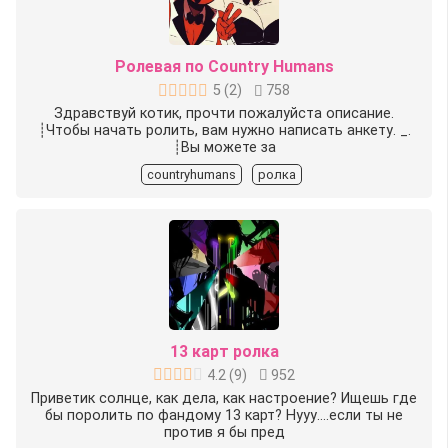
Ролевая по Country Humans
5
(
2
)
758
Здравствуй котик, прочти пожалуйста описание.
️┊Чтобы начать ролить, вам нужно написать анкету. _.
️┊Вы можете за
countryhumans
ролка
13 карт ролка
4.2
(
9
)
952
Приветик солнце, как дела, как настроение? Ищешь где
бы поролить по фандому 13 карт? Нууу….если ты не
против я бы пред