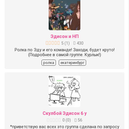
Эдисон и НП
5
(
1
)
430
Ролка по Эду и его команде! Заходи, будет круто!
(Подробнее в самой группе. Курлык!)
ролка
екатеринбург
Скулбой Эдисон 6 у
0
(
0
)
56
*приветствую вас всех это группа сделана по запросу