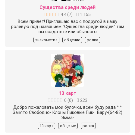
Существа среди людей
4.4
(
7
)
1 155
Всем привет! Приглашаю вас с подругой в нашу
ролевую под названием "Существа среди людей" там
вы создатете или обычного
знакомства
общение
ролка
13 карт
0
(
0
)
223
Добро пожаловать мои булочки, всем буду рада ^ ^
Занято Свободно-️ Клоны Пиковые Пик- ️ Вару-(64-82)
Эмма-
13 карт
общение
ролка