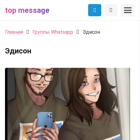
top message
Главная
Группы Whatsapp
Эдисон
Эдисон