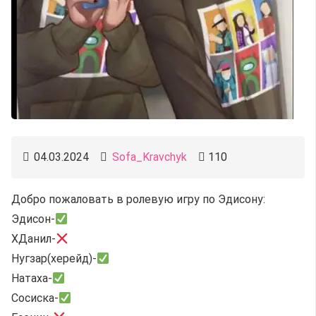
04.03.2024
Sofa_Kravchyk
110
Добро пожаловать в ролевую игру по Эдисону:
Эдисон-
ХДанил-
Нугзар(херейд)-
Натаха-
Сосиска-