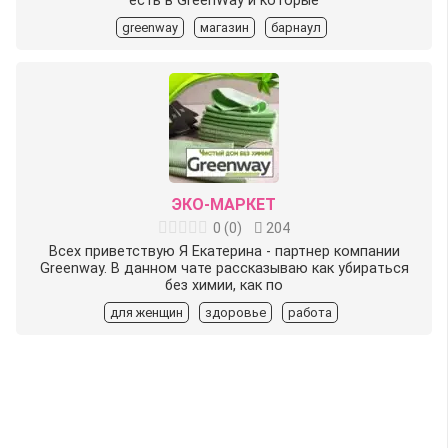
есть в GreenWay и которые
greenway
магазин
барнаул
ЭКО-МАРКЕТ
0
(
0
)
204
Всех приветствую Я Екатерина - партнер компании
Greenway. В данном чате рассказываю как убираться
без химии, как по
для женщин
здоровье
работа