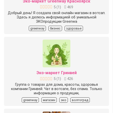
Эко-маркет Greenway Красноярск
5
(
1
)
469
Добрый день! Я создала свой онлайн магазин в вотсап.
Здесь я делюсь информацией об уникальной
ЭКОпродукции Greenwa
greenway
бизнес
здоровье
Эко-маркет Гринвей
5
(
1
)
426
Группа о товарах для дома, красоты, здоровья
компании Гринвей. Чат в вотсапе, без спама. Только
информация о продукции,
greenway
магазин
эко
волгоград