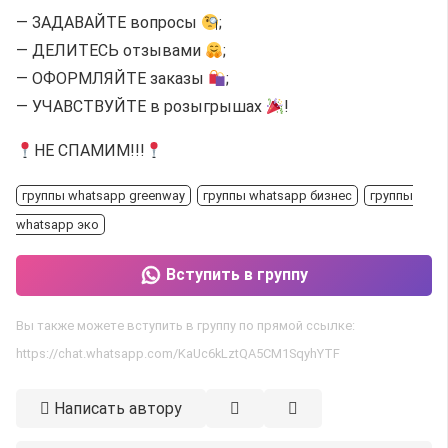
— ЗАДАВАЙТЕ вопросы
;
— ДЕЛИТЕСЬ отзывами
;
— ОФОРМЛЯЙТЕ заказы
;
— УЧАВСТВУЙТЕ в розыгрышах
!
НЕ СПАМИМ!!!
группы whatsapp greenway
группы whatsapp бизнес
группы
whatsapp эко
Вступить в группу
Вы также можете вступить в группу по прямой ссылке:
https://chat.whatsapp.com/KaUc6kLztQA5CM1SqyhYTF
Написать автору