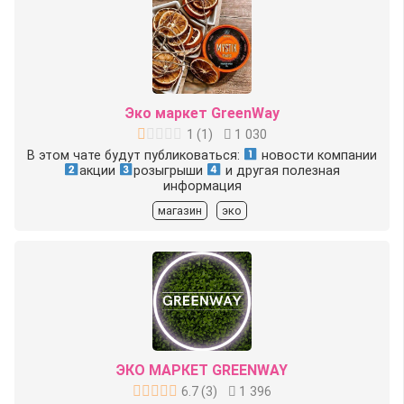
Эко маркет GreenWay
1
(
1
)
1 030
В этом чате будут публиковаться:
новости компании
акции
розыгрыши
и другая полезная
информация
магазин
эко
ЭКО МАРКЕТ GREENWAY
6.7
(
3
)
1 396