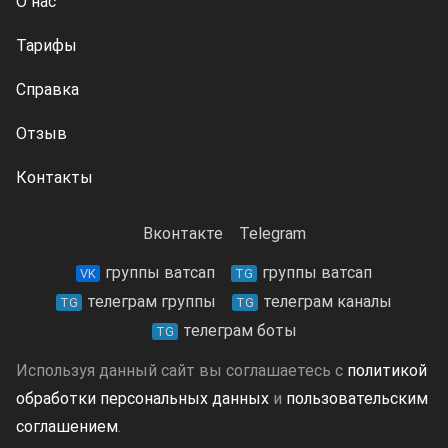
О нас
Тарифы
Справка
Отзыв
Контакты
Вконтакте
Telegram
группы ватсап
группы ватсап
VK
TG
телеграм группы
телеграм каналы
TG
TG
телеграм боты
TG
Используя данный сайт вы соглашаетесь с
политикой
обработки персональных данных
и
пользовательским
соглашением
.