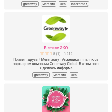
greenway
магазин
эко
волгоград
В стиле ЭКО
5
(
1
)
212
Привет, друзья! Меня зовут Анжелика, я являюсь
партнером компании Greenway Global. В этом чате
я делюсь информа
greenway
магазин
эко