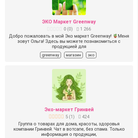
ЭКО Маркет Greenway
0
(
0
)
1 266
Добро пожаловать‍
в мой Эко маркет Greenway!
Меня
зовут Ольга!
Здесь вы можете познакомиться с
продукцией для
greenway
магазин
эко
Эко-маркет Гринвей
5
(
1
)
424
Группа о товарах для дома, красоты, здоровья
компании Гринвей. Чат в вотсапе, без спама. Только
информация о продукции,