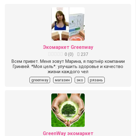
Экомаркет Greenway
0
(
0
)
237
Всем привет. Меня зовут Марина, я партнёр компании
Гринвей. *Моя цель*: улучшить здоровье и качество
жизни каждого чел
greenway
магазин
эко
рязань
GreenWay экомаркет