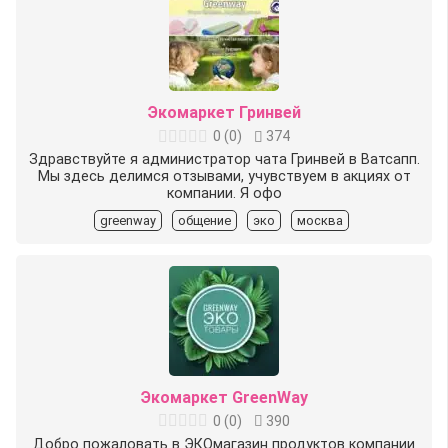
Экомаркет Гринвей
0
(
0
)
374
Здравствуйте я администратор чата Гринвей в Ватсапп.
Мы здесь делимся отзывами, учувствуем в акциях от
компании. Я офо
greenway
общение
эко
москва
Экомаркет GreenWay
0
(
0
)
390
Добро пожаловать в ЭКОмагазин продуктов компании