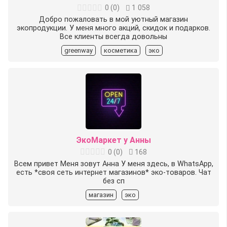
0
(
0
)
1 058
Добро пожаловать в мой уютный магазин
экопродукции. У меня много акций, скидок и подарков.
Все клиенты всегда довольны
greenway
косметика
эко
ЭкоМаркет у Анны
0
(
0
)
168
Всем привет Меня зовут Анна У меня здесь, в WhatsApp,
есть *своя сеть интернет магазинов* эко-товаров. Чат
без сп
магазин
эко