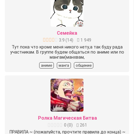
Семейка
3.9
(
14
)
1 949
Тут пока что кроме меня никого нету,а так буду рада
участникам. В группе будем общаться по аниме или по
мангам(манхвам,
аниме
манга
общение
Ролка Магическая Битва
0
(
0
)
261
ПРАВИЛА ~ (пожалуйста, прочтите правила до конца) ~