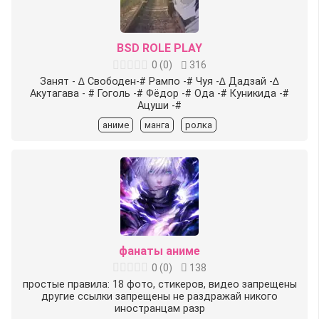
BSD ROLE PLAY
0
(
0
)
316
Занят - ∆ Свободен-# Рампо -# Чуя -∆ Дадзай -∆
Акутагава - # Гоголь -# Фёдор -# Ода -# Куникида -#
Ацуши -#
аниме
манга
ролка
фанаты аниме
0
(
0
)
138
простые правила: 18 фото, стикеров, видео запрещены
другие ссылки запрещены не раздражай никого
иностранцам разр