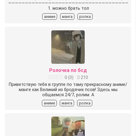
————————————————————————————————————
1. можно брать тол
аниме
манга
ролка
Ролочка по бсд
0
(
0
)
210
Приветствую тебя в группе по таму прекрасному аниме/
манге как Великий из бродячих псов! Здесь мы
общаемся 24/7, ролим. А
аниме
манга
ролка