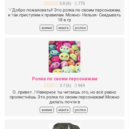
5.8
(
6
)
775
`•`Добро пожаловать!! Это ролка по своим персонажам,
и так приступим к правилам. Можно-️ Нельзя-️ Скидывать
18 в гр
аниме
манга
ролка
Ролка по своим персонажам
3.7
(
6
)
969
О...привет...! Наверное ты читаешь это, но всё равно
пролистнёшь Это ролка по своим персонажам! Можно
делать почти в
аниме
манга
ролка