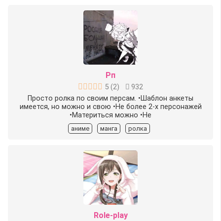
Рп
5
(
2
)
932
Просто ролка по своим персам. •Шаблон анкеты
имеется, но можно и свою •Не более 2-х персонажей
•Материться можно •Не
аниме
манга
ролка
Role-play