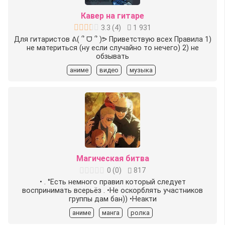
Кавер на гитаре
3.3
(
4
)
1 931
Для гитаристов ᕕ( ՞ ᗜ ՞ )ᕗ Приветствую всех Правила 1)
не материться (ну если случайно то нечего) 2) не
обзывать
аниме
видео
музыка
Магическая битва
0
(
0
)
817
• . °Есть немного правил который следует
воспринимать всерьёз . •Не оскорблять участников
группы дам бан)) •Неакти
аниме
манга
ролка