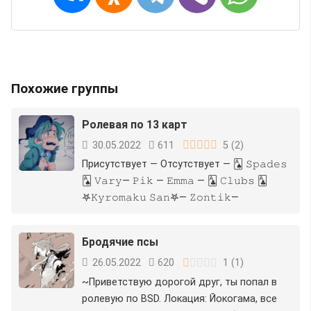
Похожие группы
Ролевая по 13 карт
30.05.2022
611
5
(
2
)
︎Присутствует︎ — ︎Отсутствует︎ — 🂡 𝚂𝚙𝚊𝚍𝚎𝚜
🂡 ︎𝚅𝚊𝚛𝚢︎— 𝙿𝚒𝚔 — 𝙴𝚖𝚖𝚊 — 🃑 𝙲𝚕𝚞𝚋𝚜 🃑
𖤐𝙺𝚢𝚛𝚘𝚖𝚊𝚔𝚞 𝚂𝚊𝚗𖤐— ︎︎𝚉𝚘𝚗𝚝𝚒𝚔︎︎—
Бродячие псы
26.05.2022
620
1
(
1
)
~Приветствую дорогой друг, ты попал в
ролевую по BSD. Локация: Йокогама, все