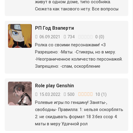
живут в одном доме, типо особняка.
Сюжета как такового нету. Все вопросы
РП Год Взаперти
06.09.2021
734
0
(
0
)
Ролка со своими персонажами! <3
Разрешено: -Маты. -Стикеры, но в меру.
-Неограниченное количество персонажей.
Запрещено: -спам, оскорбление
Role play Genshin
15.03.2022
500
10
(
1
)
Ролевые игры по геншину! Заняты-,
свободны- Правилла: 1: нельзя оскорблять
2: не скидывать формат 18 3:без ссор 4:
маты в меру Удачной рол