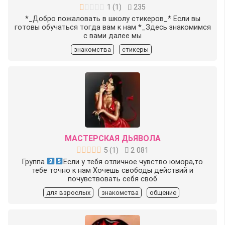
1
(
1
)
235
*_Добро пожаловать в школу стикеров_*️ Если вы
готовы обучаться тогда вам к нам *_Здесь знакомимся
с вами далее мы
знакомства
стикеры
МАСТЕРСКАЯ ДЬЯВОЛА
5
(
1
)
2 081
Группа
Если у тебя отличное чувство юмора,то
тебе точно к нам Хочешь свободы действий и
почувствовать себя своб
для взрослых
знакомства
общение