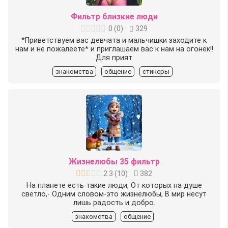
Фильтр близкие люди
0
(
0
)
329
*Приветствуем вас девчата и мальчишки заходите к
нам и не пожалеете*️️ и приглашаем вас к нам на огонёк!!
Для прият
знакомства
общение
стикеры
Жизнелюбы 35 фильтр
2.3
(
10
)
382
На планете есть такие люди, От которых на душе
светло,- Одним словом-это жизнелюбы, В мир несут
лишь радость и добро.
знакомства
общение