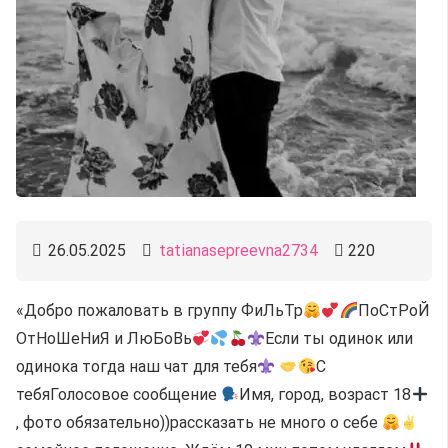
26.05.2025
tatianasepreevna2734
220
«Добро пожаловать в группу ФиЛьТр
ПоСтРоЙ
ОтНоШеНиЯ и ЛюБоВь
Если ты одинок или
одинока тогда наш чат для тебя
С
тебяГолосовое сообщение
Имя, город, возраст 18
, фото обязательно))рассказать не много о себе