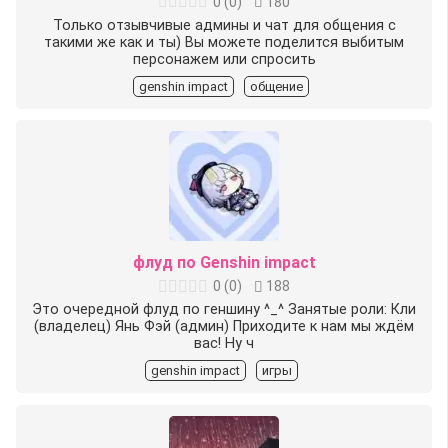
0
(
0
)
180
Только отзывчивые админы и чат для общения с
такими же как и ты) Вы можете поделится выбитым
персонажем или спросить
genshin impact
общение
флуд по Genshin impact
0
(
0
)
188
Это очередной флуд по геншину ^⁠_⁠^ Занятые роли: Кли
(владелец) Янь Фэй (админ) Приходите к нам мы ждём
вас! Ну ч
genshin impact
игры