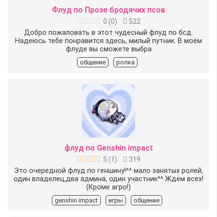
Флуд по Прозе бродячих псов
0
(
0
)
522
Добро пожаловать в этот чудесный флуд по бсд.
Надеюсь тебе понравится здесь, милый путник. В моём
флуде вы сможете выбра
общение
ролка
флуд по Genshin impact
5
(
1
)
319
Это очередной флуд по геншину!^^ мало занятых ролей,
один владелец,два админа, один участник^^ Ждём всех!
(Кроме агро!)
genshin impact
игры
общение