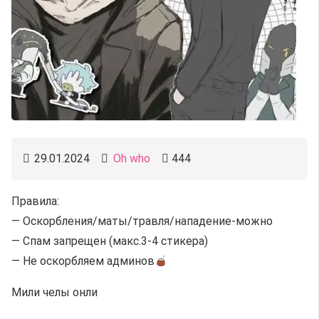
29.01.2024
Oh who
444
Правила:
— Оскорбления/маты/травля/нападение-можно
— Спам запрещен (макс.3-4 стикера)
— Не оскорбляем админов
Мили челы онли