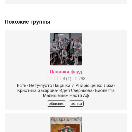
Похожие группы
Пацанки флуд
4
(
1
)
298
Есть- Нету-пусто Пацанки 7: Андрющенко Лиза-
Кристина Захарова- Идея Сверчкова- Виолетта
Малышенко- Настя Аф
общение
ролка