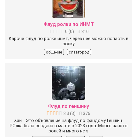
Флуд ролки по ИНМТ
0
(
0
)
310
Кароче флуд по ролке инмт, через неё можно попасть в
ролку
общение
славгород
Флуд по геншину
3.3
(
3
)
376
Хай... Это объявление на флуд по фандому Геншин.
РОлка была создана в марте с 2023 года. Много занято
ролей и много не з