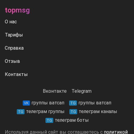
topmsg
О нас
Тарифы
Справка
Отзыв
Контакты
Вконтакте
Telegram
группы ватсап
группы ватсап
VK
TG
телеграм группы
телеграм каналы
TG
TG
телеграм боты
TG
Используя данный сайт вы соглашаетесь с
политикой