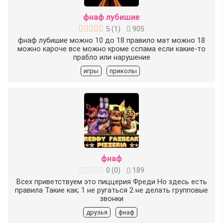
фнаф лубишие
5
(
1
)
905
фнаф лубишие можно 10 до 18 правило мат можно 18
можно кароче все можно кроме сспама если какие-то
прабло или нарушение
игры
приколы
фнаф
0
(
0
)
189
Всех приветствуем это пиццерия Фреди Но здесь есть
правила Такие как; 1 не ругаться 2 не делать групповые
звонки
друзья
фнаф