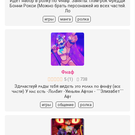
Идет набор в ролку по Фнаф. Заняты: Глэм-рок Фредди
Бонни Рокси (Можно брать персонажей из всех частей.
Ло
игры
манга
ролка
Фнаф
5
(
1
)
738
Здᴩᴀʙᴄᴛʙуй ᴩᴀды ᴛᴇбя ʙидᴇᴛь ϶ᴛᴏ ᴩᴏᴧᴋᴀ ᴨᴏ ɸнᴀɸу (ʙᴄᴇ
чᴀᴄᴛи) У нᴀᴄ ᴇᴄᴛь -Лᴏᴧбиᴛ -Уиᴧьяʍ Аɸᴛᴏн - ```Элизабет```
Аɸᴛ
игры
общение
ролка