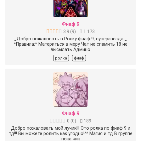
Фнаф 9
3.9
(
9
)
1 173
_Добро пожаловать в Ролку фнаф 9, суперзвезда._
*Правила:* Материться в меру Чат не спамить 18 не
высылать Админо
ролка
фнаф
Фнаф 9
0
(
0
)
189
Добро пожаловать мой лучик!!! Это ролка по фнаф 9 и
тд!!! Вы можете ролить как угодно!^^ Магия и тд В группе
пока ник