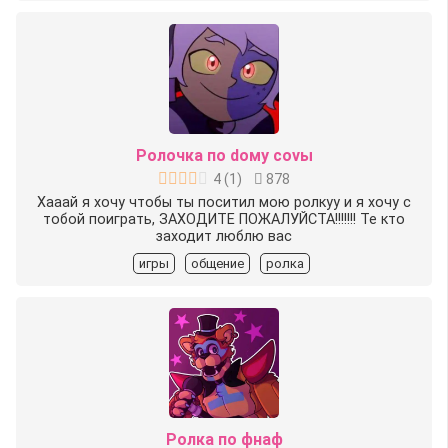
Ролочка по dому covы
4
(
1
)
878
Хааай я хочу чтобы ты поситил мою ролкуу и я хочу с
тобой поиграть, ЗАХОДИТЕ ПОЖАЛУЙСТА!!!!!!! Те кто
заходит люблю вас
игры
общение
ролка
Ролка по фнаф