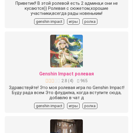
Приветик!! В этой ролевой есть 2 админа,и они не
кусаются)) Ролевая с сюжетом,хорошие
участники,всегда рады новеньким!
genshin impact
игры
ролка
Genshin Impact ролевая
2.8
(
4
)
965
Здравствуйте! Это моя ролевая игра по Genshin Impact!
Буду рада всем Это флудилка, когда вступите сюда,
добавлю в чат д
genshin impact
игры
ролка