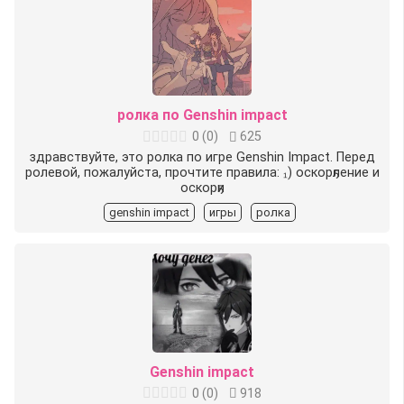
ролка по Genshin impact
0
(
0
)
625
здравствуйте, это ролка по игре Genshin Impact. Перед
ролевой, пожалуйста, прочтите правила: ₁) оскорҕление и
оскорҕи
genshin impact
игры
ролка
Genshin impact
0
(
0
)
918