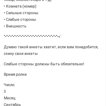
• Комната (номер):
• Сильные стороны:
• Слабые стороны:
• Внешность:
°•°•°•°•°•°•°•°•°•°•°•°•°•°•°•°•°•°•°•°•°•«`
Думаю такой анкеты хватит, если вам понадобится,
скину свои анкеты
Слабые стороны должны быть обязательно!
Время ролки:
Число:
3
Месяц:
Сентябрь