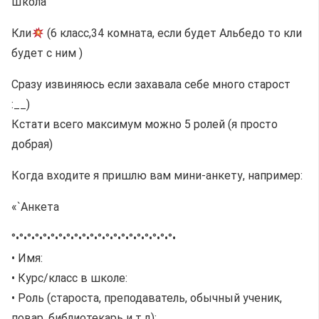
Школа
Кли
(6 класс,34 комната, если будет Альбедо то кли
будет с ним )
Сразу извиняюсь если захавала себе много старост
:__)
Кстати всего максимум можно 5 ролей (я просто
добрая)
Когда входите я пришлю вам мини-анкету, например:
«`Анкета
°•°•°•°•°•°•°•°•°•°•°•°•°•°•°•°•°•°•°•°•°•
• Имя:
• Курс/класс в школе:
• Роль (староста, преподаватель, обычный ученик,
повар, библиотекарь и т.д):