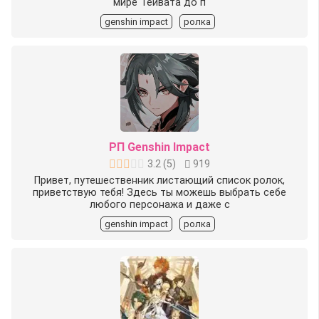
мире Тейвата до п
genshin impact
ролка
РП Genshin Impact
3.2
(
5
)
919
Привет, путешественник листающий список ролок,
приветствую тебя! Здесь ты можешь выбрать себе
любого персонажа и даже с
genshin impact
ролка