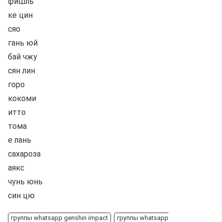
фишль
ке цин
сяо
гань юй
бай чжу
сян лин
горо
кокоми
итто
тома
е лань
сахароза
аякс
чунь юнь
син цю
группы whatsapp genshin impact
группы whatsapp