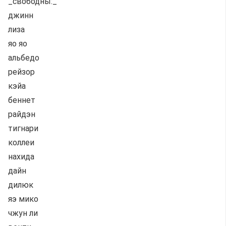
_свободны:_
джинн
лиза
яо яо
альбедо
рейзор
кэйа
беннет
райдэн
тигнари
коллеи
нахида
дайн
дилюк
яэ мико
чжун ли