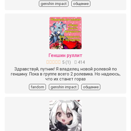
genshin impact
общение
Геншин руллит
5
(
1
)
414
Здравствуй, путник! Я владелец новой ролевой по
геншину. Пока в группе всего 2 ролевика. Но надеюсь,
что их станет гораз
fandom
genshin impact
общение