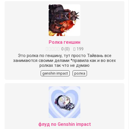
Ролка геншин
0
(
0
)
199
Это ролка по геншину, тут просто Тайвань все
занимаются своими делами *правила как и во всех
ролках так что не думаю
genshin impact
ролка
флуд по Genshin impact