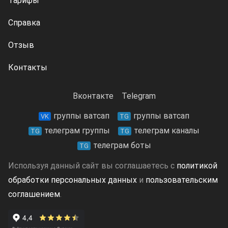
Тарифы
Справка
Отзыв
Контакты
Вконтакте
Telegram
группы ватсап
группы ватсап
VK
TG
телеграм группы
телеграм каналы
TG
TG
телеграм боты
TG
Используя данный сайт вы соглашаетесь с
политикой
обработки персональных данных
и
пользовательским
соглашением
.