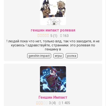
геншин импакт ролевая
5
(
1
)
163
! людей пока что нет, только влд, так что заходите, я не
кусаюсь ! здравствуйте, странники. это ролевая по
геншину в
genshin impact
игры
ролка
Геншин Импакт
3
(
4
)
1 405