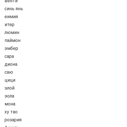
венти
синь янь
еимия
итер
люмин
паймон
эмбер
сара
диона
саю
цици
элой
эола
мона
ху тао
розария