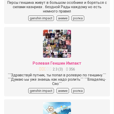
Персы геншина живут в большом особнике и боряться с
силами каэнриах . бездной Рады каждому но есть
немного правил
genshin impact
аниме
ролка
Ролевая Геншин Импакт
2.3
(
3
)
356
```Здравствуй путник, ты попал в ролевую по геншину.```
```Думаю ьы уже знаешь как надо ролить``` ```Владелец-
Сяо```
genshin impact
аниме
ролка