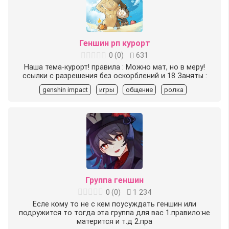
Геншин рп курорт
0
(
0
)
631
️Наша тема-курорт! правила : ️Можно мат, но в меру!
ссылки с разрешения ️без оскорблений и 18 Заняты :
genshin impact
игры
общение
ролка
Группа геншин
0
(
0
)
1 234
Есле кому то не с кем поусуждать геншин или
подружится то тогда эта группа для вас 1.правило:не
матерится и т.д 2.пра