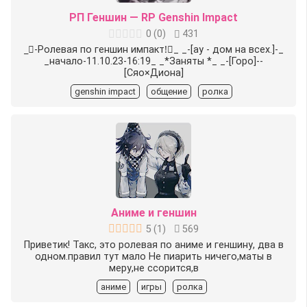
РП Геншин — RP Genshin Impact
0
(
0
)
431
_⃞-Ролевая по геншин импакт!⃝_ _-[ау - дом на всех.]-_
_начало-11.10.23-16:19_ _*Заняты *_ _-[Горо]--
[Сяо×Диона]
genshin impact
общение
ролка
Аниме и геншин
5
(
1
)
569
Приветик! Такс, это ролевая по аниме и геншину, два в
одном.правил тут мало Не пиарить ничего,маты в
меру,не ссорится,в
аниме
игры
ролка