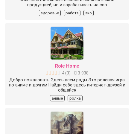
продукцией, но и зарабатывать на сво
здоровье
работа
эко
Role Home
4
(
3
)
3 938
Добро пожаловать Здесь всем рады Это ролевая игра
по аниме и другим Найди себе здесь интернет-друзей и
общайся️
аниме
ролка