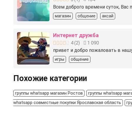
Всем доброго времени суток, Вас 
магазин
общение
аксай
Интернет дружба
4
(
2
)
1 090
привет и добро пожаловать в нашу г
игры
общение
Похожие категории
группы whatsapp магазин Ростов
группы whatsapp маг
whatsapp совместные покупки Ярославская область
гр