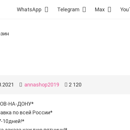
WhatsApp
Telegram
Max
You
азин
3.2021
annashop2019
2 120
ОВ-НА-ДОНУ*
авка по всей России*
-10дней!*
а заказа каждую пятницу!*