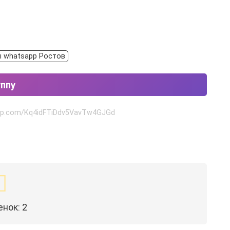
ы whatsapp Ростов
уппу
app.com/Kq4idFTiDdv5VavTw4GJGd
енок:
2