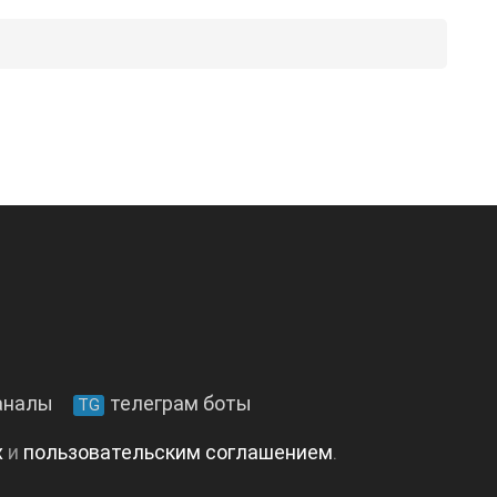
аналы
телеграм боты
TG
х
и
пользовательским соглашением
.