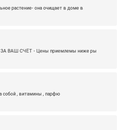
ьное растение- она очищает в доме в
А ВАШ СЧЁТ - Цены приемлемы ниже ры
а собой , витамины , парфю