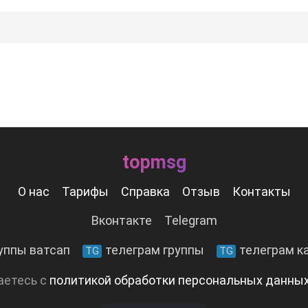
topmsg
О нас
Тарифы
Справка
Отзыв
Контакты
Вконтакте
Telegram
уппы ватсап
телеграм группы
телеграм к
TG
TG
аетесь с
политикой обработки персональных данны