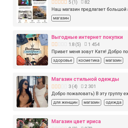
5
(
1
)
82
Наш магазин предлагает большой а
магазин
Выгодные интернет покупки
1.8
(
5
)
1 454
Привет меня зовут Катя! Добро п
здоровье
косметика
магазин
Магазин стильной одежды
3
(
4
)
2 301
Добро пожаловать) В эту группу е
для женщин
магазин
одежда
Магазин цвет ириса