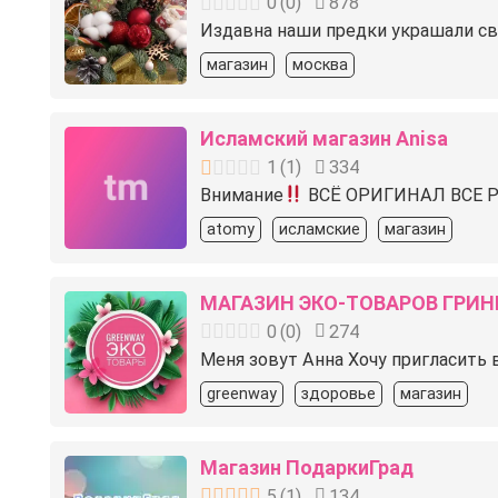
0
(
0
)
878
Издавна наши предки украшали сво
магазин
москва
Исламский магазин Anisa
1
(
1
)
334
Внимание
ВСЁ ОРИГИНАЛ ВСЕ Р
atomy
исламские
магазин
МАГАЗИН ЭКО-ТОВАРОВ ГРИН
0
(
0
)
274
Меня зовут Анна Хочу пригласить в
greenway
здоровье
магазин
Магазин ПодаркиГрад
5
(
1
)
134