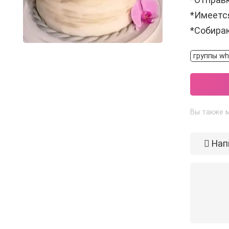
*Имеетс
*Собираю
группы wh
Вы также м
Нап