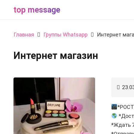
top message
Главная
Группы Whatsapp
Интернет маг
Интернет магазин
23.0
*РОСТ
*Дост
*Ждать 7
*Отправк