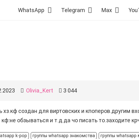
WhatsApp
Telegram
Max
You
2.2023
Olivia_Kert
3 044
ь хз.кф создан для виртовских и кпоперов.другим вх
кф:не обзываться и т.д.да чо писать то.заходите кр
atsapp k-pop
группы whatsapp знакомства
группы whatsapp 