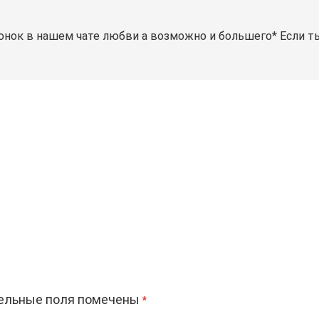
к в нашем чате любви️‍️‍️‍ а возможно и большего* Если т
ельные поля помечены
*