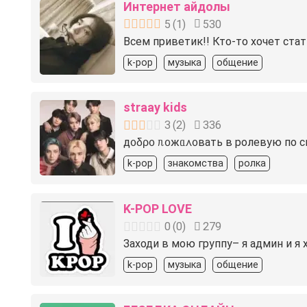
Интернет айдолы
5
(
1
)
530
Всем приветик!! Кто-то хочет стат
k-pop
музыка
общение
straay kids
3
(
2
)
336
д᧐δρ᧐ ᥰ᧐жᥲ᧘᧐вать в ролевую по ск
k-pop
знакомства
ролка
K-POP LOVE
0
(
0
)
279
Заходи в мою группу– я админ и я х
k-pop
музыка
общение