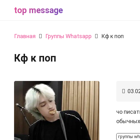
top message
Главная
Группы Whatsapp
Кф к поп
Кф к поп
03.0
чо писат
обычных 
группы wh