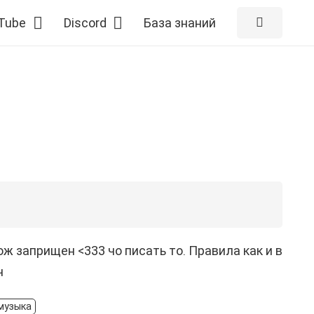
Tube
Discord
База знаний
ож заприщен <333 чо писать то. Правила как и в
ч
музыка