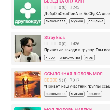
БЕСЕДКА ОНЛАЙН
0
(
0
)
245
ДобрО пОжаЛовАть
БеСЕдКА онла
знакомства
музыка
общение
Stray kids
0
(
0
)
426
Приветик, заходи в группу. Там в
k-pop
знакомства
игры
ССЫЛОЧНАЯ ЛЮБОВЬ МОЯ
5
(
1
)
317
*Привет наш участник группы ссыл
знакомства
музыка
ссылки
МОЯ ЛЮБОВЬ НАВЕКИ