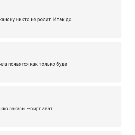
канону никто не ролит. Итак д᧐
ила появятся как только буде
олняю заказы ~вирт ават