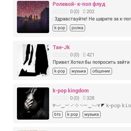
Ролевой- к-поп флуд
0
(
0
)
202
: Здравствуйте! Не шарите за к-по
k-pop
ролка
Tae-Jk
0
(
0
)
421
Привет.Хотел бы попросить зайти 
k-pop
музыка
общение
k-pop kingdom
0
(
0
)
328
୨࿙࿚⏝︶ ࿚ 𔓕‌ ࿙︶⏝࿙࿚୧ ◤ 𝚔-𝚙𝚘𝚙 𝚔
bts
k-pop
музыка