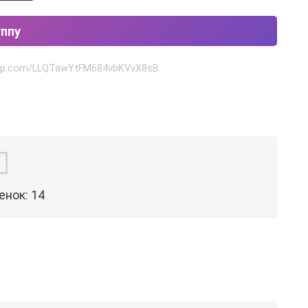
уппу
sapp.com/LLQTawYtFM684vbKVvX8sB
енок:
14