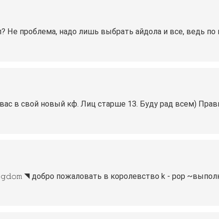
п? Не проблема, надо лишь выбрать айдола и все, ведь по 
вас в свой новый кф. Лиц старше 13. Буду рад всем) Прав
𝚗𝚐𝚍𝚘𝚖 ◥ добро пожаловать в королевство k - pop ~вып