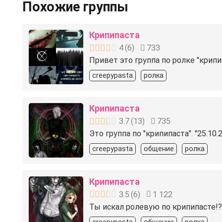
Похожие группы
Крипипаста
4
(
6
)
733
Привет это группа по ролке "крип
creepypasta
ролка
Крипипаста
3.7
(
13
)
735
Это группа по "крипипаста". "25.1
creepypasta
общение
ролка
Крипипаста
3.5
(
6
)
1 122
Ты искал ролевую по крипипасте!