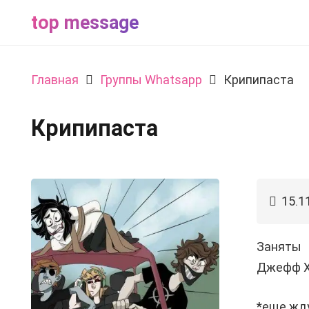
top message
Главная
Группы Whatsapp
Крипипаста
Крипипаста
15.1
Заняты
Джефф Х
*еще жду