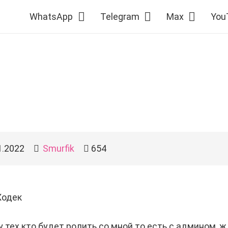
WhatsApp
Telegram
Max
You
1.2022
Smurfik
654
одек
 тех кто будет ролить со мной то есть с админом, ж