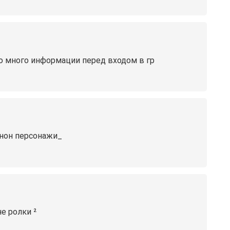
о много информации перед входом в гр
канон персонажи_
е ролки ²