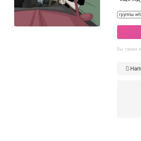
группы wh
Вы также м
Нап