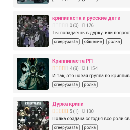
крипипаста и русские дети
0
(
0
)
176
Ты попадаешь в дурку, или попрос
creepypasta
общение
ролка
Криппипаста РП
4
(
8
)
1 154
И так, это новая группа по криппи
creepypasta
ролка
Дурка крипи
5
(
1
)
130
Полка создана сегодня все роли с
creepypasta
ролка