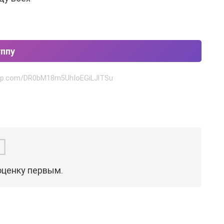
уппу
sapp.com/DR0bM18m5UhIoEGiLJlTSu
оценку первым.