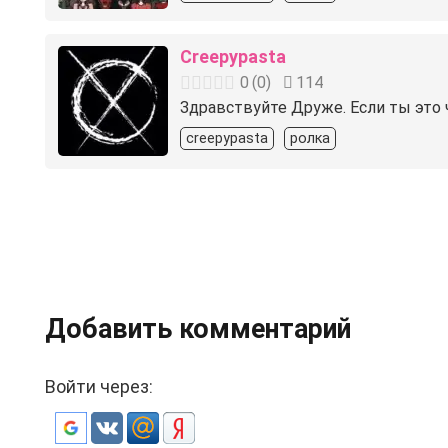
Creepypasta
0
(
0
)
114
Здравствуйте Друже. Если ты это 
creepypasta
ролка
Добавить комментарий
Войти через: