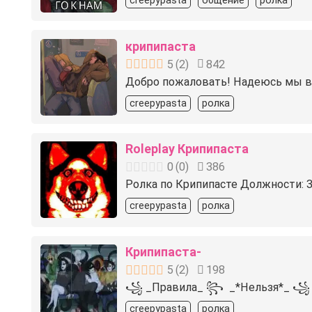
creepypasta
общение
ролка
крипипаста
5
(
2
)
842
Добро пожаловать! Надеюсь мы ва
creepypasta
ролка
Roleplay Крипипаста
0
(
0
)
386
Ролка по Крипипасте Должности: 3 а
creepypasta
ролка
Крипипаста-
5
(
2
)
198
꧁︎ _Правила_ ︎꧂ ︎ _*Нельзя*_︎ ꧁ _
creepypasta
ролка