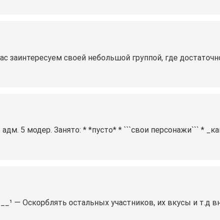
с заинтересуем своей небольшой группой, где достаточн
дм. 5 модер. Занято: * *пусто* * ```свои персонажи``` * _
_¹ — Оскорблять остальных участников, их вкусы и т.д вн