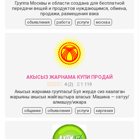
Группа Москвы и области создана для бесплатной
передачи вещей и продуктов нуждающимся, обмена,
продажи, размещения вака
объявления
работа
услуги
москва
АКЫСЫЗ ЖАРНАМА КУПИ ПРОДАЙ
4
(
2
)
1 119
Акысыз жарнама группасы! Бул жерде сиз каалаган
жарыяны акысыз жайгаштыра аласыз: Машина — сатуу/
алмашуу/ижара
общение
объявления
услуги
киргизия