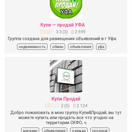
Купи — продай УФА
3.3
(
3
)
2 699
Группа создана для размещения объявлений в г Уфа.
недвижимость
обмен
объявления
уфа
Купи Продай
2
(
5
)
2 124
Добро пожаловать в мою группу Купи&Продай, вы тут
можете купить или продать все что угодно на
территории СКФО, ч
магазин
объявления
одежда
грозный