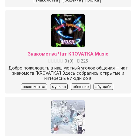
знакомства
общение
ролка
Знакомства Чат KROVATKA Music
0
(
0
)
225
Добро пожаловать в наш уютный уголок общения — чат
знакомств "KROVATKA"! Здесь собрались открытые и
интересные люди со в
знакомства
музыка
общение
абу-даби