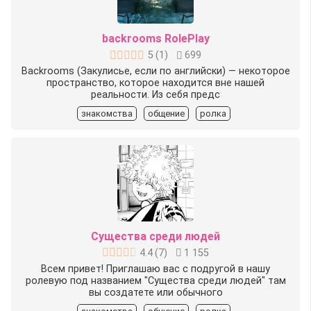
backrooms RolePlay
5
(
1
)
699
Backrooms (Закулисье, если по английски) — некоторое
пространство, которое находится вне нашей
реальности. Из себя предс
знакомства
общение
ролка
Существа среди людей
4.4
(
7
)
1 155
Всем привет! Приглашаю вас с подругой в нашу
ролевую под названием "Существа среди людей" там
вы создатете или обычного