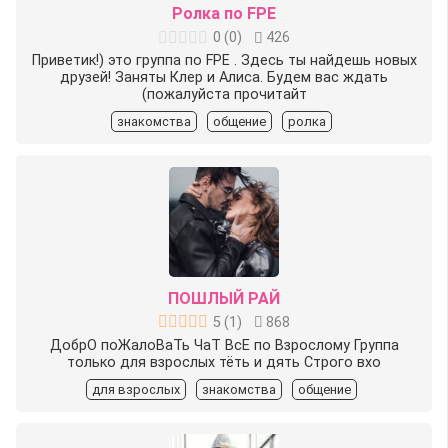
Ролка по FPE
0
(
0
)
426
Приветик!) это группа по FPE . Здесь ты найдешь новых
друзей! Заняты Клер и Алиса. Будем вас ждать
(пожалуйста прочитайт
знакомства
общение
ролка
ПОШЛЫЙ РАЙ
5
(
1
)
868
️ДобрО поЖалоВаТь️ ЧаТ ВсЕ по Взрослому Группа
только для взрослых тёть и дять Строго вхо
для взрослых
знакомства
общение