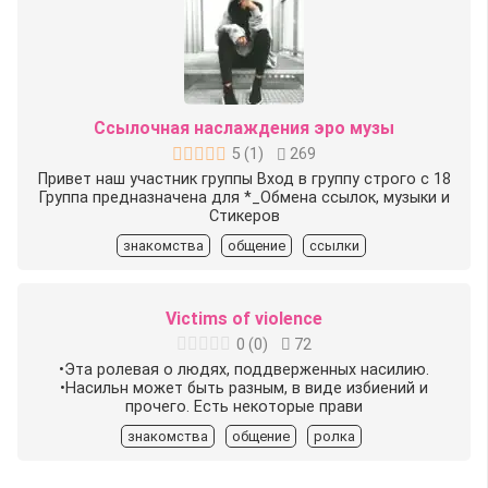
Ссылочная наслаждения эро музы
5
(
1
)
269
Привет наш участник группы Вход в группу строго с 18
Группа предназначена для *_Обмена ссылок, музыки и
Стикеров
знакомства
общение
ссылки
Victims of violence
0
(
0
)
72
•Эта ролевая о людях, поддверженных насилию.
•Насильн может быть разным, в виде избиений и
прочего. Есть некоторые прави
знакомства
общение
ролка