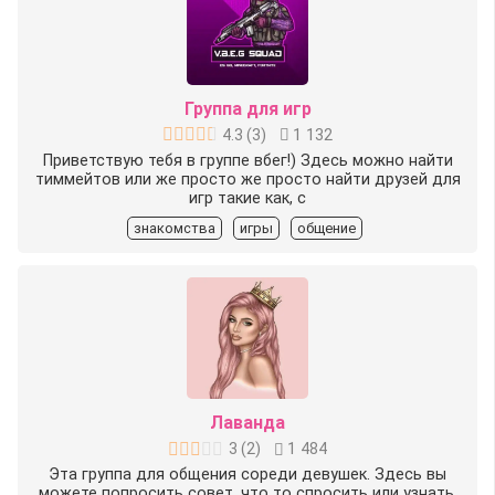
Группа для игр
4.3
(
3
)
1 132
Приветствую тебя в группе вбег!) Здесь можно найти
тиммейтов или же просто же просто найти друзей для
игр такие как, c
знакомства
игры
общение
Лаванда
3
(
2
)
1 484
Эта группа для общения сореди девушек. Здесь вы
можете попросить совет, что то спросить или узнать.