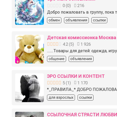
0
(
0
)
216
Добро пожаловать в группу, пока 
обмен
объявления
ссылки
Детская комиссионка Москва
4.2
(
5
)
1 926
........Товары для детей: одежда, иг
общение
объявления
ЭРО ССЫЛКИ И КОНТЕНТ
5
(
1
)
1 170
*_ПРАВИЛА_* ДОБРО ПОЖАЛОВАТ
для взрослых
ссылки
ССЫЛОЧНАЯ СТРАСТИ ЛЮБВ