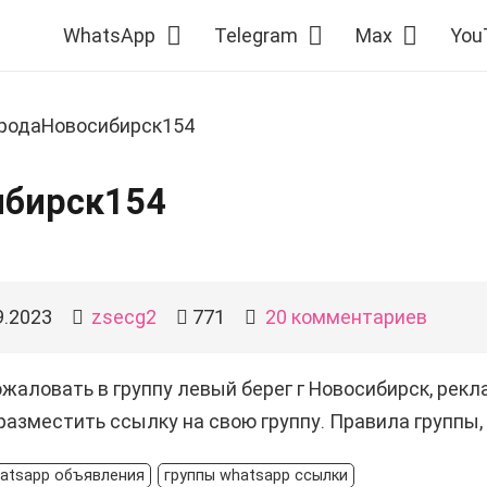
WhatsApp
Telegram
Max
You
родаНовосибирск154
ибирск154
9.2023
zsecg2
771
20
комментариев
жаловать в группу левый берег г Новосибирск, рекла
азместить ссылку на свою группу. Правила группы, 
hatsapp объявления
группы whatsapp ссылки