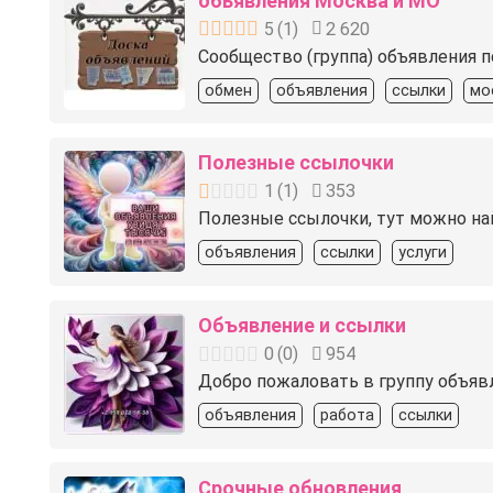
обьявления Москва и МО
5
(
1
)
2 620
Сообщество (группа) объявления 
обмен
объявления
ссылки
мо
Полезные ссылочки
1
(
1
)
353
Полезные ссылочки, тут можно най
объявления
ссылки
услуги
Объявление и ссылки
0
(
0
)
954
Добро пожаловать в группу объяв
объявления
работа
ссылки
Срочные обновления