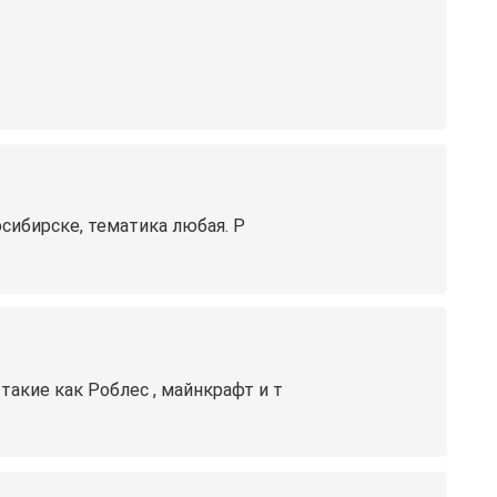
ибирске, тематика любая. Р
такие как Роблес , майнкрафт и т