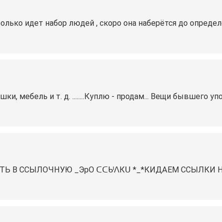
только идет набор людей , скоро она наберётся до опреде
рушки, мебель и т. д. ........Куплю - продам... Вещи бывшего у
Ь В ССЫЛОЧНУЮ _ЭрО ᑕᑕᒈᐱКᑌ *_*КИДАЕМ ССЫЛКИ НА
И