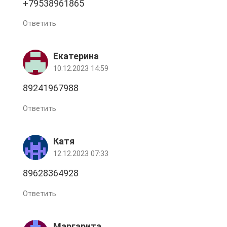
+79538961865
Ответить
Екатерина
10.12.2023 14:59
89241967988
Ответить
Катя
12.12.2023 07:33
89628364928
Ответить
Маргарита