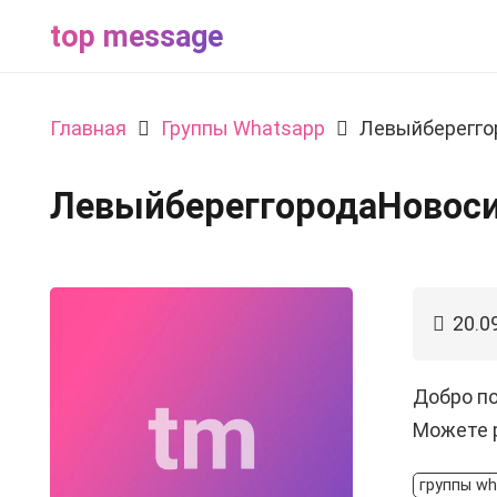
top message
Главная
Группы Whatsapp
Левыйберегго
ЛевыйбереггородаНовос
20.0
Добро по
Можете р
группы w