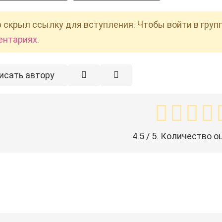
 скрыл ссылку для вступления. Чтобы войти в груп
ентариях
.
исать автору
4.5
/ 5. Количество о