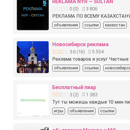
REKLAMA NYR — SULTAN
0
(
0
)
3 806
РЕКЛАМА ПО ВСЕМУ КАЗАХСТАН
объявления
ссылки
казахстан
Новосибирск реклама
3.6
(
16
)
5 554
Реклама товаров и услуг Частные
объявления
ссылки
новосибирс
Бесплатный пиар
3
(
2
)
1 383
Тут ты можешь каждые 10 мин пиари
игры
объявления
ссылки