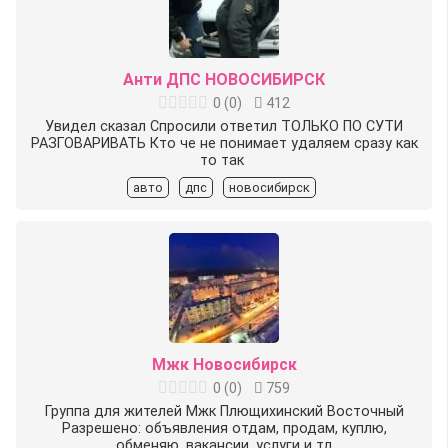
Анти ДПС НОВОСИБИРСК
0
(
0
)
412
Увидел сказал Спросили ответил️ ТОЛЬКО ПО СУТИ️
РАЗГОВАРИВАТЬ️ Кто че не понимает удаляем сразу как
то так ‍
авто
дпс
новосибирск
Мжк Новосибирск
0
(
0
)
759
Группа для жителей Мжк Плющихинский Восточный
Разрешено: объявления отдам, продам, куплю,
обменяю, вакансии, услуги и тд