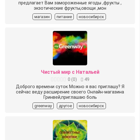
предлагает Вам замороженные ягоды ,фрукты ,
экзотические фрукты,овощи ,мон
магазин
питание
новосибирск
Чистый мир с Натальей
0
(
0
)
49
Доброго времени суток️ Можно я вас приглашу? Я
сейчас веду расширение своего Онлайн-магазина
Гринвей,приглашаю боль
greenway
другое
новосибирск