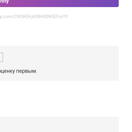
уппу
sapp.com/CIVGKEKy608HU0NQEFvsYY
оценку первым.