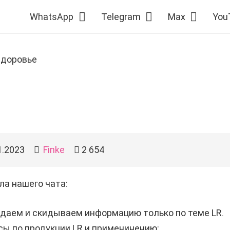
WhatsApp
Telegram
Max
You
Здоровье
1.2023
Finke
2 654
ла нашего чата:
даем и скидываем информацию только по теме LR.
сы по продукции LR и применинению;