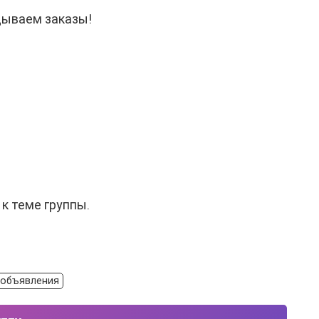
дываем заказы!
к теме группы.
 объявления