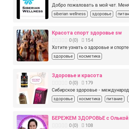
Добро пожаловать в мой чат. Меня 
siberian wellness
здоровье
пита
Красота спорт здоровье sw
0
(
0
)
154
Хотите узнать о здоровье и спор
здоровье
косметика
Здоровье и красота
0
(
0
)
179
Сибирское здоровье - международ
здоровье
косметика
питание
БЕРЕЖЕМ ЗДОРОВЬЕ с Олькой
0
(
0
)
108