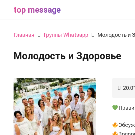
top message
Главная
Группы Whatsapp
Молодость и 
Молодость и Здоровье
20.0
Прави
Обсуж
Вопро