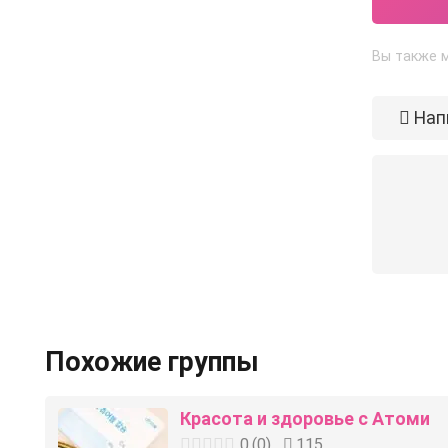
Вы также м
Нап
Похожие группы
Красота и здоровье с Атоми
0
(
0
)
115