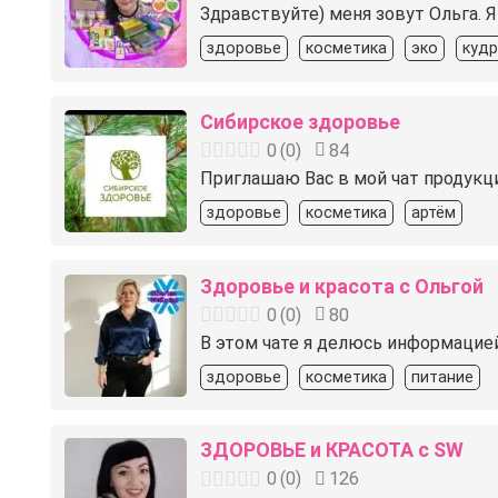
Здравствуйте) меня зовут Ольга. 
здоровье
косметика
эко
куд
Сибирское здоровье
0
(
0
)
84
Приглашаю Вас в мой чат продукц
здоровье
косметика
артём
Здоровье и красота с Ольгой
0
(
0
)
80
В этом чате я делюсь информацией
здоровье
косметика
питание
ЗДОРОВЬЕ и КРАСОТА c SW
0
(
0
)
126