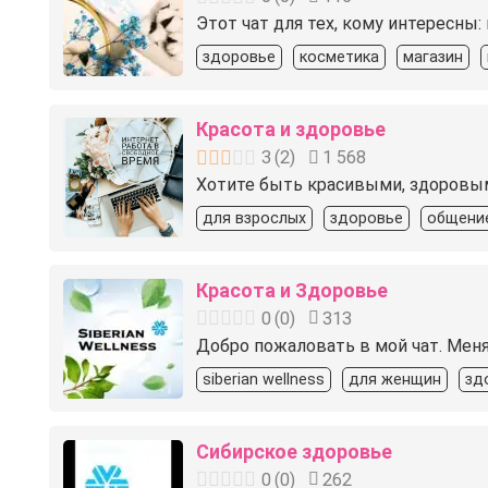
Этот чат для тех, кому интересны:
здоровье
косметика
магазин
Красота и здоровье
3
(
2
)
1 568
Хотите быть красивыми, здоровыми 
для взрослых
здоровье
общени
Красота и Здоровье
0
(
0
)
313
Добро пожаловать в мой чат. Меня
siberian wellness
для женщин
зд
Сибирское здоровье
0
(
0
)
262