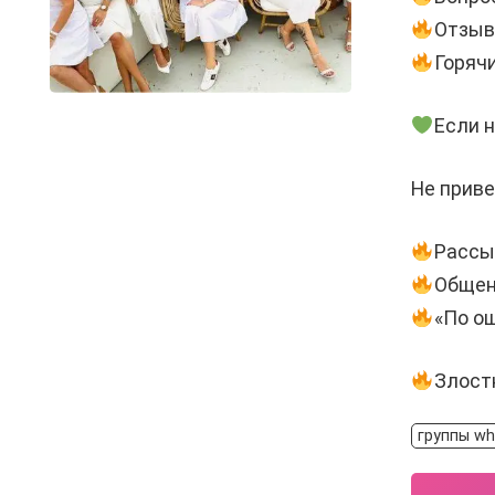
Отзыв
Горячи
Если 
Не приве
Рассы
Общен
«По ош
Злост
группы w