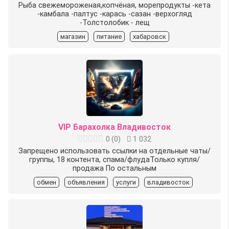
Рыба свежемороженая,копчёная, морепродукты -кета
-камбала -палтус -карась -сазан -верхогляд
-Толстолобик - лещ
магазин
питание
хабаровск
VIP Барахолка Владивосток
0
(
0
)
1 032
Запрещено использовать ссылки на отдельные чаты/
группы, 18 контента, спама/флудаТолько купля/
продажа По остальным
обмен
объявления
услуги
владивосток