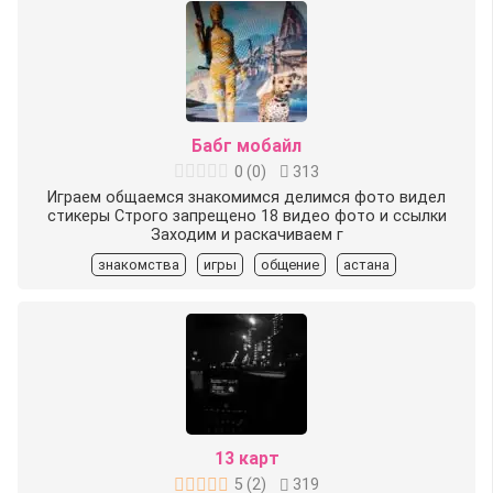
Бабг мобайл
0
(
0
)
313
Играем общаемся знакомимся делимся фото видел
стикеры Строго запрещено 18 видео фото и ссылки
Заходим и раскачиваем г
знакомства
игры
общение
астана
13 карт
5
(
2
)
319