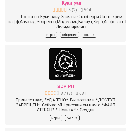
Куки ран
5
(
2
)
594
Ролка по Куки рану Заняты:,Ставберри,Латте,крем
пафф,Алмонд,Эспрессо,Маделаин,Валнут,Херб,Аффогато,Ва
Лили,спарклинг
игры
общение
ролка
SCP РП
3.7
(
3
)
631
Приветствую, *УДАЛЕНО*. Вы попали в *ДОСТУП
ЗАПРЕЩЕН*. Сейчас МЫ расскажем вам о *ФАЙЛ
УТЕРЯН* *️ Нельзя:️* • Создав
игры
ролка