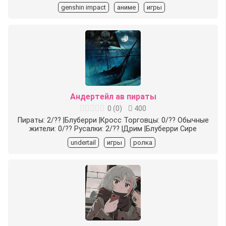
genshin impact
аниме
игры
Андертейл ав пираты
0
(
0
)
400
Пираты: 2/?? |Блуберри |Кросс Торговцы: 0/?? Обычные
жители: 0/?? Русалки: 2/?? |Дрим |Блуберри Сире
undertail
игры
ролка