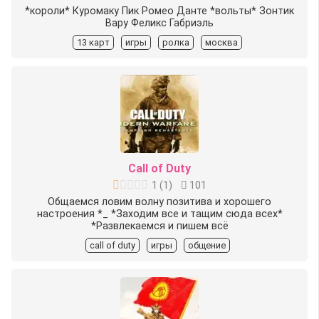
*короли* Куромаку Пик Ромео Данте️ *вольты* Зонтик️
Вару️ Феликс️ Габриэль️
13 карт
игры
ролка
москва
Call of Duty
1
(
1
)
101
Общаемся ловим волну позитива и хорошего
настроения *_ *Заходим все и тащим сюда всех*
*Развлекаемся и пишем всё
call of duty
игры
общение