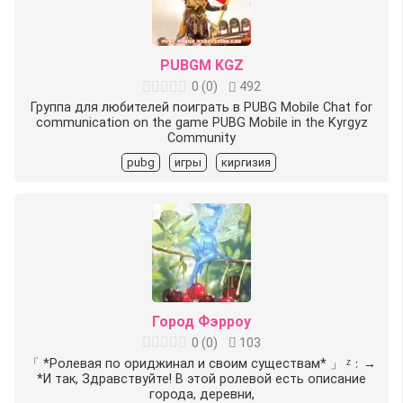
PUBGM KGZ
0
(
0
)
492
Группа для любителей поиграть в PUBG Mobile Chat for
communication on the game PUBG Mobile in the Kyrgyz
Community
pubg
игры
киргизия
Город Фэрроу
0
(
0
)
103
「 *Ролевая по ориджинал и своим существам* 」 ᶻ﹕→
*И так, Здравствуйте! В этой ролевой есть описание
города, деревни,