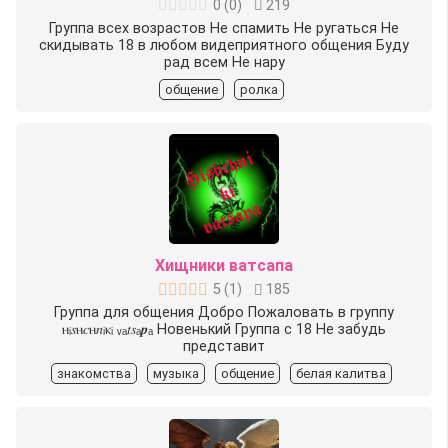
0
(
0
)
219
Группа всех возрастов Не спамить Не ругаться Не
скидывать 18 в любом видеприятного общения Буду
рад всем Не нару
общение
ролка
Хищники ватсапа
5
(
1
)
185
Группа для общения Добро Пожаловать в группу
ⲏᵢ𝑠ⲏ𝑐ⲏ𝑛ᵢⲕᵢ ᵥₐ𝑡𝑠ₐ𝒑ₐ Новенький ️Группа с 18️ Не забудь
представит
знакомства
музыка
общение
белая калитва