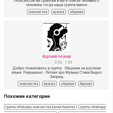
ЛЮБОВЕсли вы одиноки и вы в поиске любимого
человека тогда наша группа имено
знакомства
музыка
общение
Адский пожар
0
(
0
)
83
Добро пожаловать в группу . Общение на русском
языке. Разрешено : Лёгкая эро Музыка Стики Видео
Запрещ
знакомства
музыка
общение
барнаул
Похожие категории
группы whatsapp знакомства Белая Калитва
группы whatsapp