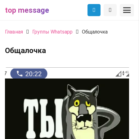
top message
Главная
Группы Whatsapp
Общалочка
Общалочка