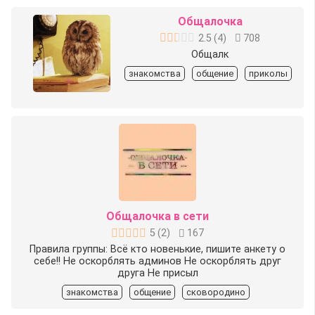
Общалочка
2.5
(
4
)
708
Общалк
знакомства
общение
приколы
Общалочка в сети
5
(
2
)
167
Правила группы: Всё кто новенькие, пишите анкету о
себе!! Не оскорблять админов Не оскорблять друг
друга Не присыл
знакомства
общение
сковородино