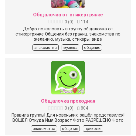
Общалочка от стикертрянке
0
(
0
)
114
Добро пожаловать в группу общалочка от
стикертрянке Общения без границ, знакомства по
желанию, музыка, стикеры, виде
знакомства
музыка
общение
Общалочка проходная
0
(
0
)
804
Правила группы! Для новеньких, зашёл представился!
ВОШЁЛ ️Откуда ️Имя ️Возраст ️Фото РАЗРЕШЕНО ️Фото
знакомства
общение
приколы