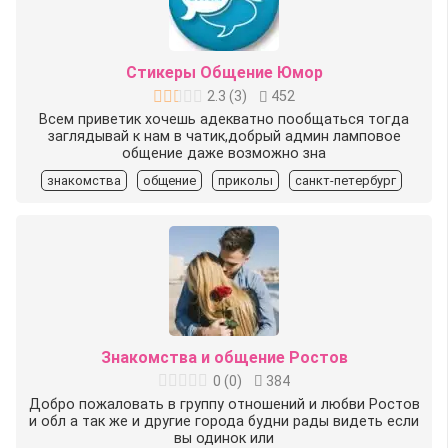
Стикеры Общение Юмор
2.3
(
3
)
452
Всем приветик хочешь адекватно пообщаться тогда
заглядывай к нам в чатик,добрый админ ламповое
общение даже возможно зна
знакомства
общение
приколы
санкт-петербург
Знакомства и общение Ростов
0
(
0
)
384
Добро пожаловать в группу отношений и любви Ростов
и обл а так же и другие города будни рады видеть если
вы одинок или