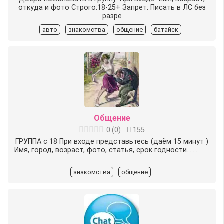
откуда и фото Строго:18-25+ Запрет: Писать в ЛС без
разре
авто
знакомства
общение
батайск
Общение
0
(
0
)
155
ГРУППА c 18 При входе представьтесь (даём 15 минут )
Имя, город, возраст, фото, статья, срок годности.......
знакомства
общение