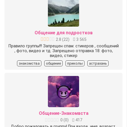
Общение для подростков
2.8
(
22
)
3 565
Правило группы!!! Запрещен спам: стикеров , сообщений
, фото, видео и тд. Запрещено отправка 18: фото,
видео, стикер
знакомства
общение
приколы
астрахань
Общение-Знакомвста
0
(
0
)
417
Добро пожаловать в группу! При входе ️ имя, возраст,