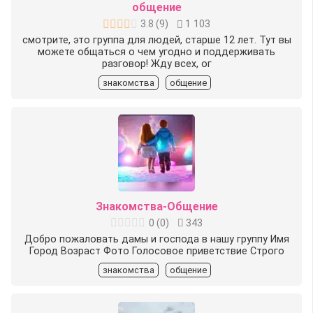
общение
3.8
(
9
)
1 103
смотрите, это группа для людей, старше 12 лет. Тут вы
можете общаться о чем угодно и поддерживать
разговор! Жду всех, ог
знакомства
общение
Знакомства-Общение
0
(
0
)
343
Добро пожаловать дамы и господа в нашу группу ️Имя
️Город ️Возраст ️Фото ️Голосовое приветствие Строго
знакомства
общение