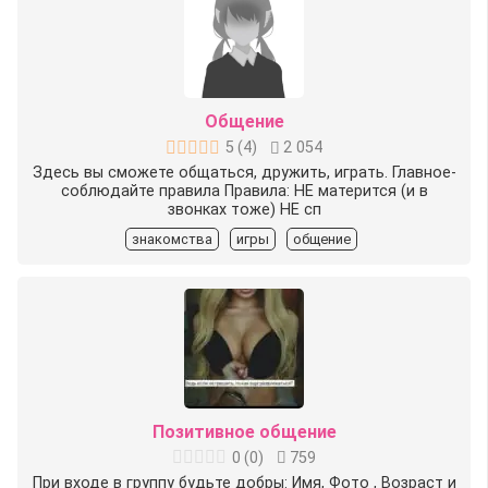
Общение
5
(
4
)
2 054
Здесь вы сможете общаться, дружить, играть. Главное-
соблюдайте правила Правила: НЕ матерится (и в
звонках тоже) НЕ сп
знакомства
игры
общение
Позитивное общение
0
(
0
)
759
При входе в группу будьте добры: Имя, Фото , Возраст и