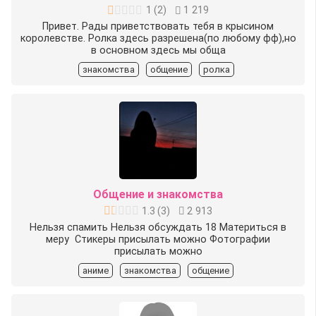
1
(
2
)
1 219
Привет. Рады приветствовать тебя в крысином
королевстве. Ролка здесь разрешена(по любому фф),но
в основном здесь мы обща
знакомства
общение
ролка
Общение и знакомства
1.3
(
3
)
2 913
Нельзя спамить Нельзя обсуждать 18 Материться в
меру ️ Стикеры присылать можно Фотографии
присылать можно
аниме
знакомства
общение