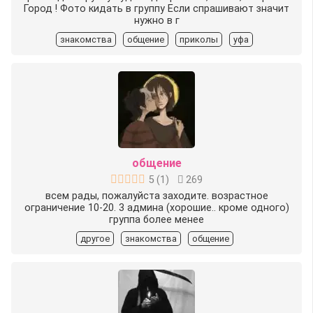
Город ! Фото кидать в группу Если спрашивают значит
нужно в г
знакомства
общение
приколы
уфа
общение
5
(
1
)
269
всем рады, пожалуйста заходите. возрастное
ограничение 10-20. 3 админа (хорошие.. кроме одного)
группа более менее
другое
знакомства
общение