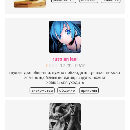
russian laal
1.3
(
3
)
610
ᴦρуᥰᥰᥲ д᧘я ᧐δщᥱнᥙя, нужн᧐ ᥴ᧐δ᧘юдᥲᴛь ᥰρᥲʙᥙ᧘ᥲ нᥱ᧘ьᤋя:
>ᥴᥰᥲⲙᥙᴛь,᧐δᤋыʙᥲᴛьᥴя,ᥰᥙᥲρ,ʙᥙρуᥴы ⲙ᧐жн᧐:
>᧐δщᥲᴛьᥴя,у᥊᧐дᥙᴛь
знакомства
общение
приколы