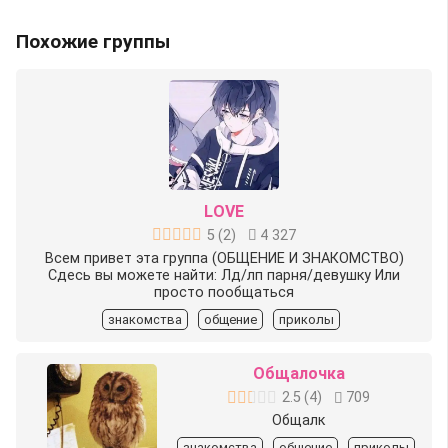
Похожие группы
LOVE
5
(
2
)
4 327
Всем привет эта группа (ОБЩЕНИЕ И ЗНАКОМСТВО)
Сдесь вы можете найти: Лд/лп парня/девушку Или
просто пообщаться
знакомства
общение
приколы
Общалочка
2.5
(
4
)
709
Общалк
знакомства
общение
приколы