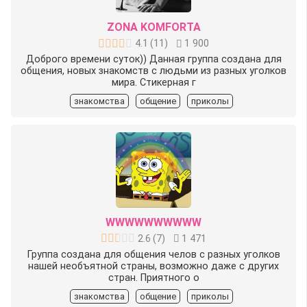
ZONA KOMFORTA
4.1
(
11
)
1 900
Доброго времени суток)) Данная группа создана для
общения, новых знакомств с людьми из разных уголков
мира. Стикерная г
знакомства
общение
приколы
WWWWWWWWWW
2.6
(
7
)
1 471
️Группа создана для общения челов с разных уголков
нашей необъятной страны, возможно даже с других
стран. Приятного о
знакомства
общение
приколы