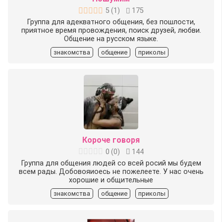
5
(
1
)
175
Группа для адекватного общения, без пошлости,
приятное время провождения, поиск друзей, любви.
Общение на русском языке.
знакомства
общение
приколы
Короче говоря
0
(
0
)
144
Группа для общения людей со всей росий мы будем
всем рады. Добовояиоесь не пожелеете. У нас очень
хорошие и общительные
знакомства
общение
приколы