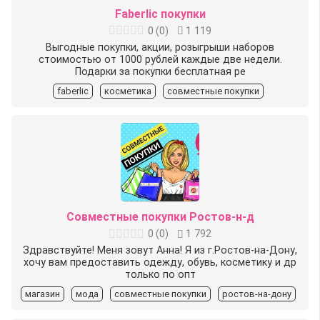
Faberlic покупки
0
(
0
)
1 119
Выгодные покупки, акции, розыгрыши наборов
стоимостью от 1000 рублей каждые две недели.
Подарки за покупки бесплатная ре
faberlic
косметика
совместные покупки
Совместные покупки Ростов-н-д
0
(
0
)
1 792
Здравствуйте! Меня зовут Анна! Я из г.Ростов-на-Дону,
хочу вам предоставить одежду, обувь, косметику и др
только по опт
магазин
мода
совместные покупки
ростов-на-дону