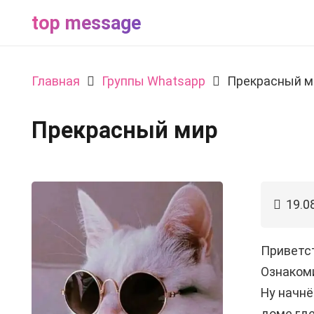
top message
Главная
Группы Whatsapp
Прекрасный м
Прекрасный мир
19.0
Приветст
Ознакоми
Ну начнё
доме где