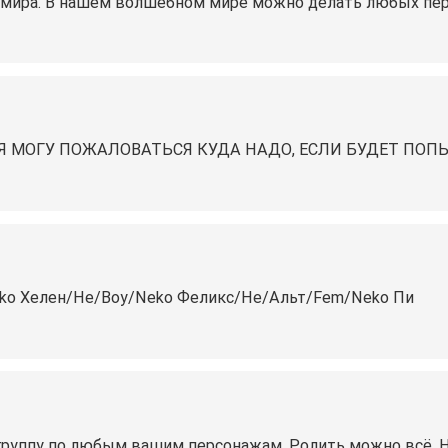
 мира. В нашем волшебном мире можно делать любых перс
Я МОГУ ПОЖАЛОВАТЬСЯ КУДА НАДО, ЕСЛИ БУДЕТ ПОПЫТКА
ko⁠ Хелен⁠/Не⁠/Boy⁠/Neko⁠ Феликс⁠/Не⁠/Альт⁠/Fem⁠/Neko⁠ Пи
л группу по любым вашим персонажам. Ролить можно всё. Н