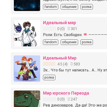
fandom
общение
ролка
Идеальный мир
0
(
0
)
301
Роли: Есть: Свободен:
————————
fandom
общение
ролка
Идеальный Мир
4.5
(
4
)
583
Эх... Что бы тут написать... А...
ролка
Мир юрского Переода
0
(
0
)
247
Рев динозавров.. Да-да! Это-же р