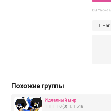
Вы также м
Нап
Похожие группы
Идеалный мир
0
(
0
)
1 518