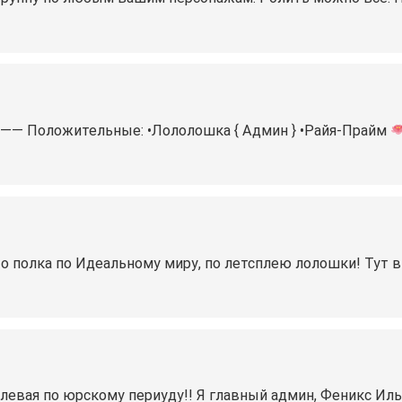
 Положительные: •Лололошка { Админ } •Райя-Прайм
 Ну это полка по Идеальному миру, по летсплею лолошки! Ту
олевая по юрскому периуду!! Я главный админ, Феникс Иль