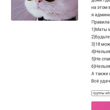
на этом 
я админи
Правила 
1)Маты 
2)Будьте
3)18 мож
4)Нельзя
5)Не спа
6)Нельзя
А также 
Всё удач
группы w