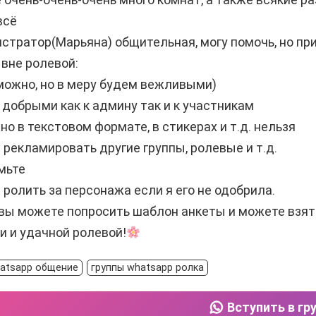
всё
стратор(Марьяна) общительная, могу помочь, но пр
вне ролевой:
можно, но в меру будем вежливыми)
 добрыми как к админу так и к участникам
но в текстовом формате, в стикерах и т.д. нельзя
 рекламировать другие группы, ролевые и т.д.
мьте
 ролить за персонажа если я его не одобрила.
вы можете попросить шаблон анкеты и можете взят
и и удачной ролевой!
hatsapp общение
группы whatsapp ролка
Вступить в гр