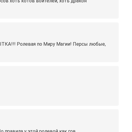
ов хоть котов воителей, хоть дракон
!!! Ролевая по Миру Магии! Персы любые,
о правила у этой ролевой как гов