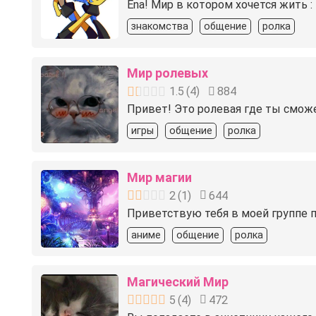
Ena! Мир в котором хочется жить :
знакомства
общение
ролка
Мир ролевых
1.5
(
4
)
884
Привет! Это ролевая где ты сможеш
игры
общение
ролка
Мир магии
2
(
1
)
644
Приветствую тебя в моей группе 
аниме
общение
ролка
Магический Мир
5
(
4
)
472