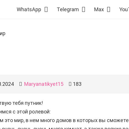
WhatsApp
Telegram
Max
You
ир
8.2024
Maryanatikyet15
183
вую тебя путник!
мся с этой ролевой:
м это мир, в нем много домов в которых вы сможете
 очень-очень-очень много комнат, а также всякие развл