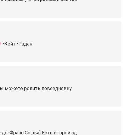
•Кейт •Радан
т вы можете ролить повседневну
-де-Франс Софья) Есть второй ад