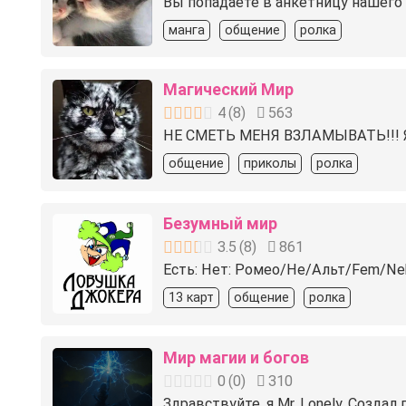
Вы попадаете в анкетницу нашего
манга
общение
ролка
Магический Мир
4
(
8
)
563
НЕ СМЕТЬ МЕНЯ ВЗЛАМЫВАТЬ!!! 
общение
приколы
ролка
Безумный мир
3.5
(
8
)
861
Есть: Нет:⁠ Ромео⁠/Не⁠/Альт⁠/Fem⁠/Ne
13 карт
общение
ролка
Мир магии и богов
0
(
0
)
310
Здравствуйте, я Mr. Lonely. Созда