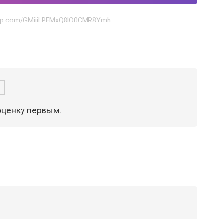
sapp.com/GMiiiLPFMxQ8lO0CMR8Ymh
оценку первым.