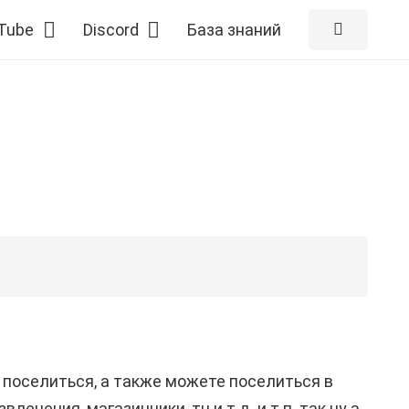
Tube
Discord
База знаний
 поселиться, а также можете поселиться в
ечения, магазинчики, тц и т.д. и т.п. так ну а